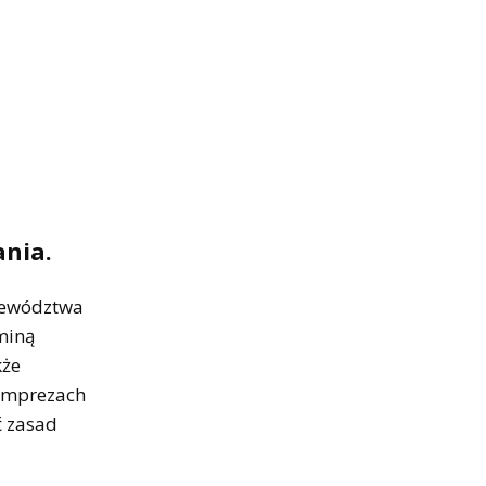
.
ania.
jewództwa
miną
kże
 imprezach
ć zasad