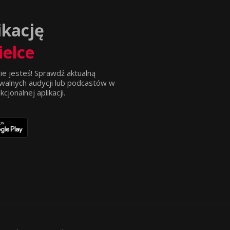
ikację
ielce
ie jesteś! Sprawdź aktualną
walnych audycji lub podcastów w
jonalnej aplikacji.