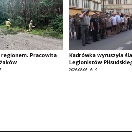
 regionem. Pracowita
Kadrówka wyruszyła śl
ażaków
Legionistów Piłsudskie
3
2026.08.06 16:19