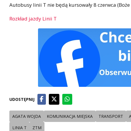
Autobusy linii T nie będą kursowały 8 czerwca (Boże
Rozkład jazdy Linii T
UDOSTĘPNIJ
AGATA WOJDA
KOMUNIKACJA MIEJSKA
TRANSPORT
LINIA T
ZTM