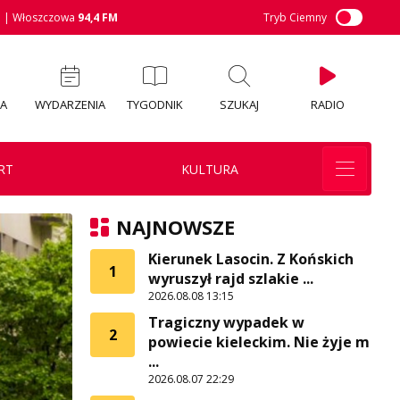
M
| Włoszczowa
94,4 FM
Tryb Ciemny
IA
WYDARZENIA
TYGODNIK
SZUKAJ
RADIO
RT
KULTURA
NAJNOWSZE
Kierunek Lasocin. Z Końskich
1
wyruszył rajd szlakie ...
2026.08.08 13:15
Tragiczny wypadek w
2
powiecie kieleckim. Nie żyje m
...
2026.08.07 22:29