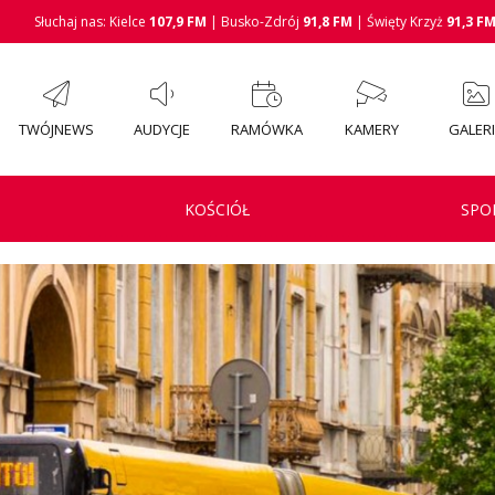
Słuchaj nas: Kielce
107,9 FM
| Busko-Zdrój
91,8 FM
| Święty Krzyż
91,3 F
TWÓJNEWS
AUDYCJE
RAMÓWKA
KAMERY
GALER
KOŚCIÓŁ
SPO