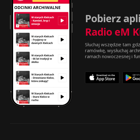
Pobierz apl
Radio eM K
Słuchaj wszędzie tam gdz
ramówkę, wysłuchaj archi
ramach nowoczesnej i funkc