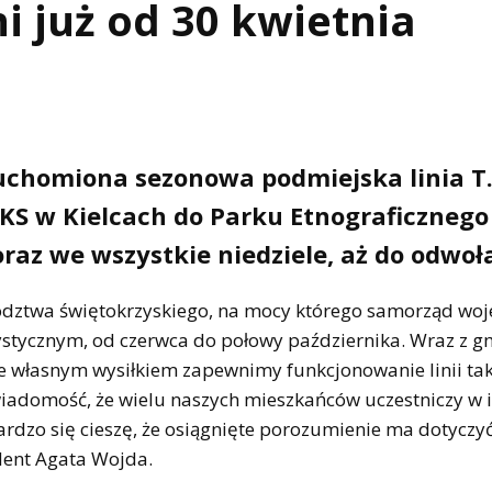
 już od 30 kwietnia
ruchomiona sezonowa podmiejska linia T
KS w Kielcach do Parku Etnograficznego
az we wszystkie niedziele, aż do odwoł
ództwa świętokrzyskiego, na mocy którego samorząd wo
urystycznym, od czerwca do połowy października. Wraz z g
e własnym wysiłkiem zapewnimy funkcjonowanie linii ta
wiadomość, że wielu naszych mieszkańców uczestniczy w
rdzo się cieszę, że osiągnięte porozumienie ma dotyczy
dent Agata Wojda.