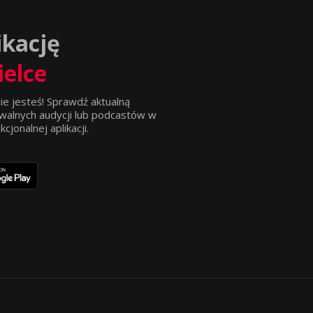
ikację
ielce
ie jesteś! Sprawdź aktualną
walnych audycji lub podcastów w
jonalnej aplikacji.