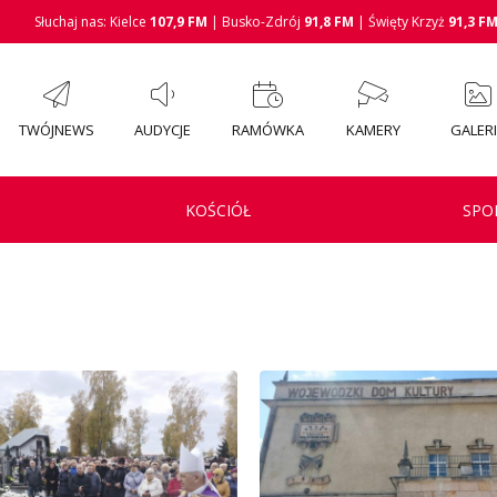
Słuchaj nas: Kielce
107,9 FM
| Busko-Zdrój
91,8 FM
| Święty Krzyż
91,3 F
TWÓJNEWS
AUDYCJE
RAMÓWKA
KAMERY
GALER
KOŚCIÓŁ
SPO