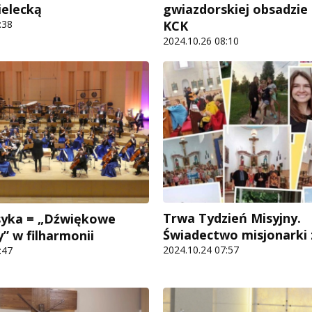
ielecką
gwiazdorskiej obsadzie
:38
KCK
2024.10.26 08:10
Trwa Tydzień Misyjny.
asyka = „Dźwiękowe
Świadectwo misjonarki 
” w filharmonii
2024.10.24 07:57
:47