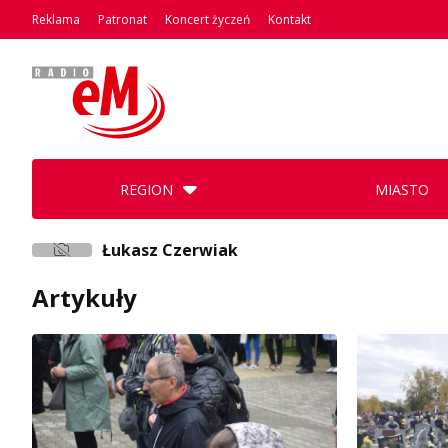
Reklama
Patronat
Koncert życzeń
Kontakt
REGION
MIASTO
Łukasz Czerwiak
Artykuły