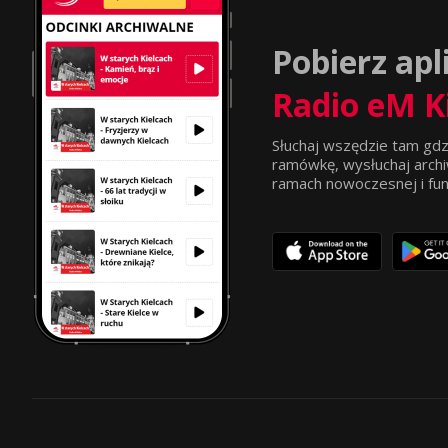
Pobierz apl
Radio eM K
Słuchaj wszędzie tam gdz
ramówkę, wysłuchaj archi
ramach nowoczesnej i funkc