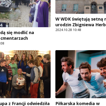
W WDK świętują setną r
urodzin Zbigniewa Herb
2024.10.28 10:48
dą się modlić na
h cmentarzach
:08
upa z Francji odwiedziła
Piłkarska komedia w