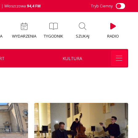
M
| Włoszczowa
94,4 FM
Tryb Ciemny
IA
WYDARZENIA
TYGODNIK
SZUKAJ
RADIO
RT
KULTURA