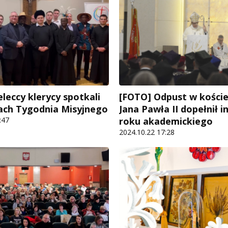
eleccy klerycy spotkali
[FOTO] Odpust w koście
ach Tygodnia Misyjnego
Jana Pawła II dopełnił 
:47
roku akademickiego
2024.10.22 17:28