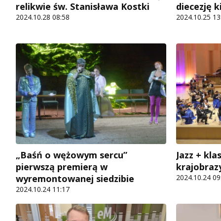
diecezję k
relikwie św. Stanisława Kostki
2024.10.25 13
2024.10.28 08:58
„Baśń o wężowym sercu”
Jazz + kl
pierwszą premierą w
krajobrazy
wyremontowanej siedzibie
2024.10.24 09
2024.10.24 11:17