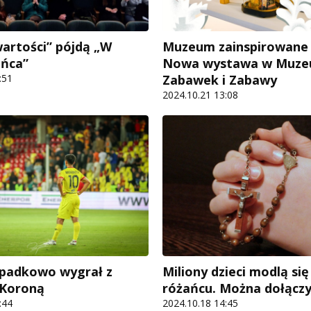
wartości” pójdą „W
Muzeum zainspirowane 
ońca”
Nowa wystawa w Muz
:51
Zabawek i Zabawy
2024.10.21 13:08
ypadkowo wygrał z
Miliony dzieci modlą się
 Koroną
różańcu. Można dołączy
:44
2024.10.18 14:45