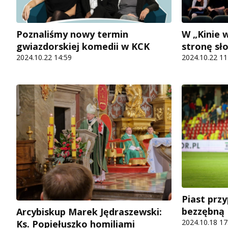
Poznaliśmy nowy termin
W „Kinie 
gwiazdorskiej komedii w KCK
stronę sł
2024.10.22 14:59
2024.10.22 11
Piast prz
bezzębną
Arcybiskup Marek Jędraszewski:
2024.10.18 17
Ks. Popiełuszko homiliami