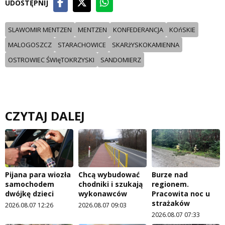
UDOSTĘPNIJ
SLAWOMIR MENTZEN
MENTZEN
KONFEDERANCJA
KOńSKIE
MALOGOSZCZ
STARACHOWICE
SKARżYSKOKAMIENNA
OSTROWIEC ŚWIęTOKRZYSKI
SANDOMIERZ
CZYTAJ DALEJ
Pijana para wiozła
Chcą wybudować
Burze nad
samochodem
chodniki i szukają
regionem.
dwójkę dzieci
wykonawców
Pracowita noc u
strażaków
2026.08.07 12:26
2026.08.07 09:03
2026.08.07 07:33