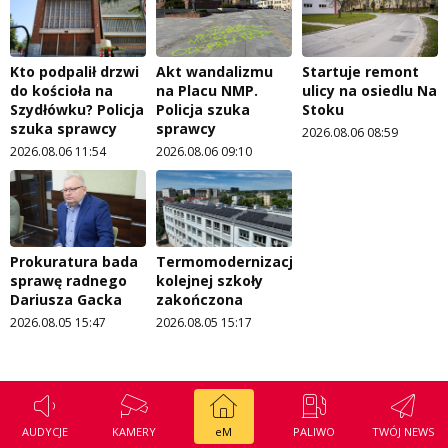
Kto podpalił drzwi
Akt wandalizmu
Startuje remont
do kościoła na
na Placu NMP.
ulicy na osiedlu Na
Szydłówku? Policja
Policja szuka
Stoku
szuka sprawcy
sprawcy
2026.08.06 08:59
2026.08.06 11:54
2026.08.06 09:10
Prokuratura bada
Termomodernizacja
sprawę radnego
kolejnej szkoły
Dariusza Gacka
zakończona
2026.08.05 15:47
2026.08.05 15:17
AUDYCJE
KAMERY
eM
PALIWO
TWÓJ NEWS