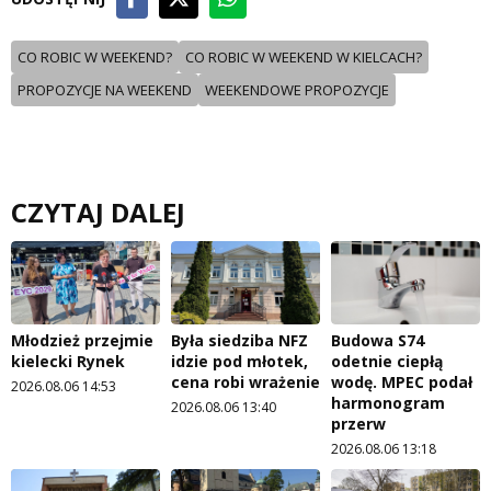
CO ROBIC W WEEKEND?
CO ROBIC W WEEKEND W KIELCACH?
PROPOZYCJE NA WEEKEND
WEEKENDOWE PROPOZYCJE
CZYTAJ DALEJ
Młodzież przejmie
Była siedziba NFZ
Budowa S74
kielecki Rynek
idzie pod młotek,
odetnie ciepłą
cena robi wrażenie
wodę. MPEC podał
2026.08.06 14:53
harmonogram
2026.08.06 13:40
przerw
2026.08.06 13:18