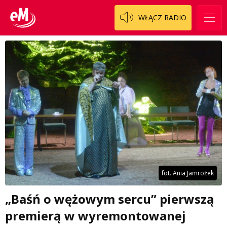
WŁĄCZ RADIO
fot. Ania Jamrożek
„Baśń o wężowym sercu” pierwszą
premierą w wyremontowanej