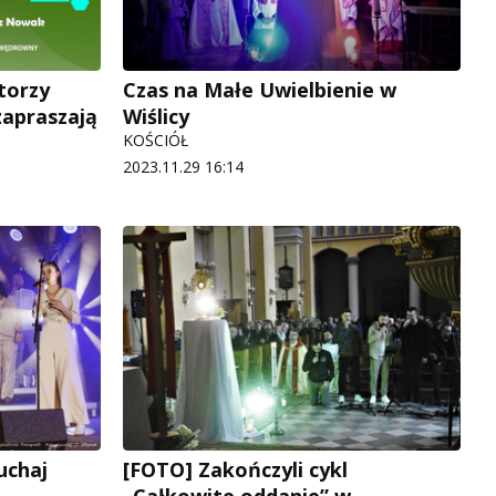
torzy
Czas na Małe Uwielbienie w
zapraszają
Wiślicy
KOŚCIÓŁ
2023.11.29 16:14
uchaj
[FOTO] Zakończyli cykl
„Całkowite oddanie” w