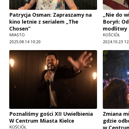
Patrycja Osman: Zapraszamy na
„Nie do wi
kino letnie z serialem „The
Boryń: Od
Chosen”
modlitwy
MIASTO
KOŚCIÓŁ
2025.08.14 10:20
2024.10.23 12
Poznaliśmy gości XII Uwielbienia
Zmiana mi
W Centrum Miasta Kielce
gdzie odbę
KOŚCIÓŁ
w Centrum