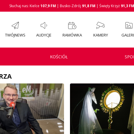
Słuchaj nas: Kielce
107,9 FM
| Busko-Zdrój
91,8 FM
| Święty Krzyż
91,3 F
TWÓJNEWS
AUDYCJE
RAMÓWKA
KAMERY
GALER
KOŚCIÓŁ
SPO
RZA