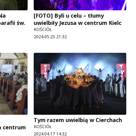
Na
[FOTO] Byli u celu – tłumy
arafii św.
uwielbiły Jezusa w centrum Kielc
KOŚCIÓŁ
2024.05.25 21:32
Tym razem uwielbią w Cierchach
na centrum
KOŚCIÓŁ
2024.04.17 14:32