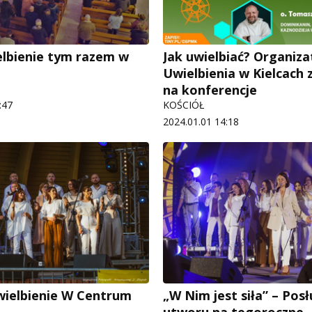
lbienie tym razem w
Jak uwielbiać? Organiza
Uwielbienia w Kielcach 
na konferencje
:47
KOŚCIÓŁ
2024.01.01 14:18
Uwielbienie W Centrum
„W Nim jest siła” – Posł
utworu na tegoroczne