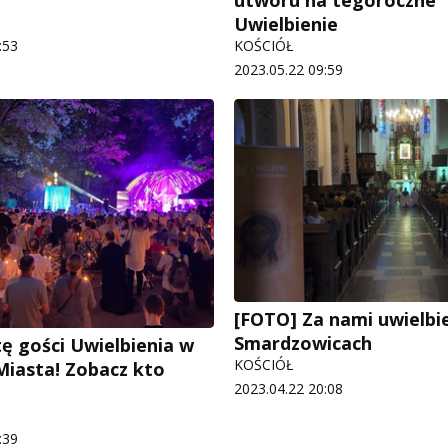
Uwielbienie
:53
KOŚCIÓŁ
2023.05.22 09:59
[FOTO] Za nami uwielbi
Smardzowicach
tę gości Uwielbienia w
KOŚCIÓŁ
iasta! Zobacz kto
2023.04.22 20:08
:39