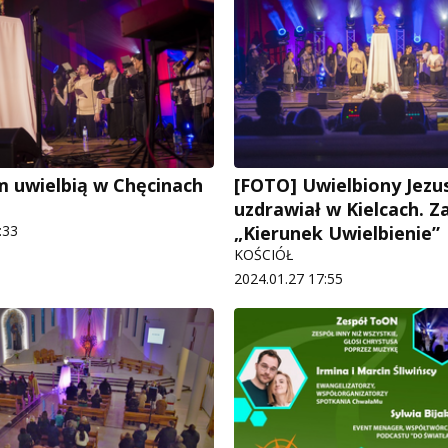
 uwielbią w Chęcinach
[FOTO] Uwielbiony Jezu
uzdrawiał w Kielcach. Z
:33
„Kierunek Uwielbienie”
KOŚCIÓŁ
2024.01.27 17:55