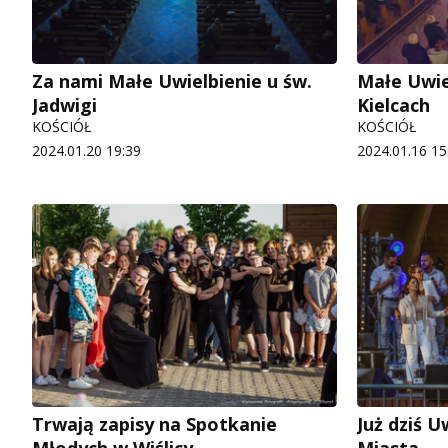
Za nami Małe Uwielbienie u św.
Małe Uwie
Jadwigi
Kielcach
KOŚCIÓŁ
KOŚCIÓŁ
2024.01.20 19:39
2024.01.16 15
Trwają zapisy na Spotkanie
Już dziś 
Młodych w Wiślicy
Miasta