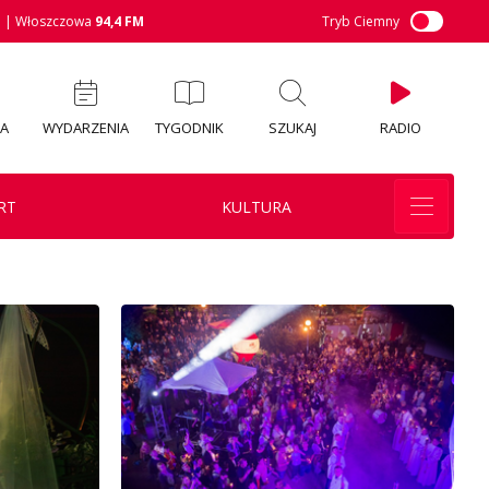
M
| Włoszczowa
94,4 FM
Tryb Ciemny
IA
WYDARZENIA
TYGODNIK
SZUKAJ
RADIO
RT
KULTURA