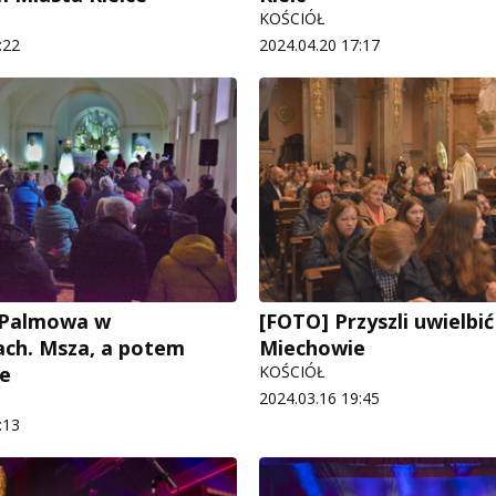
KOŚCIÓŁ
:22
2024.04.20 17:17
 Palmowa w
[FOTO] Przyszli uwielbić
ach. Msza, a potem
Miechowie
ie
KOŚCIÓŁ
2024.03.16 19:45
:13