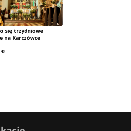
o się trzydniowe
ie na Karczówce
:49
ikację