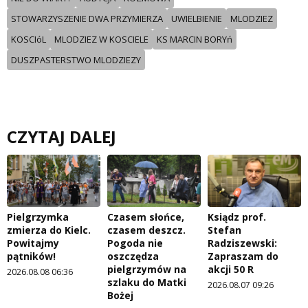
STOWARZYSZENIE DWA PRZYMIERZA
UWIELBIENIE
MLODZIEZ
KOSCIóL
MLODZIEZ W KOSCIELE
KS MARCIN BORYń
DUSZPASTERSTWO MLODZIEZY
CZYTAJ DALEJ
Pielgrzymka
Czasem słońce,
Ksiądz prof.
zmierza do Kielc.
czasem deszcz.
Stefan
Powitajmy
Pogoda nie
Radziszewski:
pątników!
oszczędza
Zapraszam do
pielgrzymów na
akcji 50 R
2026.08.08 06:36
szlaku do Matki
2026.08.07 09:26
Bożej