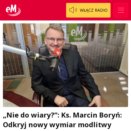
WŁĄCZ RADIO
„Nie do wiary?”: Ks. Marcin Boryń:
Odkryj nowy wymiar modlitwy