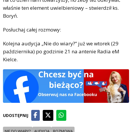
właśnie ten element uwielbieniowy – stwierdził ks.
Boryń.
Posłuchaj całej rozmowy:
Kolejna audycja „Nie do wiary?” już we wtorek (29
października) po godzinie 21 na antenie Radia eM
Kielce.
UDOSTĘPNIJ
NIE DO WIARY?
AUDYCJA
ROZMOWA