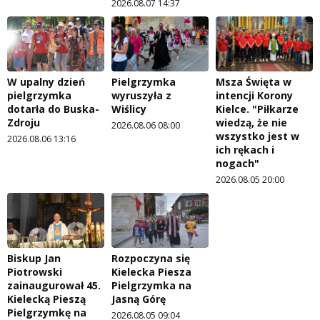
2026.08.07 14:37
W upalny dzień
Pielgrzymka
Msza Święta w
pielgrzymka
wyruszyła z
intencji Korony
dotarła do Buska-
Wiślicy
Kielce. "Piłkarze
Zdroju
wiedzą, że nie
2026.08.06 08:00
wszystko jest w
2026.08.06 13:16
ich rękach i
nogach"
2026.08.05 20:00
Biskup Jan
Rozpoczyna się
Piotrowski
Kielecka Piesza
zainaugurował 45.
Pielgrzymka na
Kielecką Pieszą
Jasną Górę
Pielgrzymkę na
2026.08.05 09:04