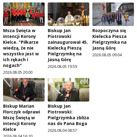
Msza Święta w
Biskup Jan
Rozpoczyna się
intencji Korony
Piotrowski
Kielecka Piesza
Kielce. "Piłkarze
zainaugurował 45.
Pielgrzymka na
wiedzą, że nie
Kielecką Pieszą
Jasną Górę
wszystko jest w
Pielgrzymkę na
2026.08.05 09:04
ich rękach i
Jasną Górę
nogach"
2026.08.05 19:59
2026.08.05 20:00
Biskup Marian
Biskup Jan
Florczyk odprawi
Piotrowski:
Mszę Świętą w
Pielgrzymka zbliża
intencji Korony
nas do Pana Boga
Kielce
2026.08.04 08:57
2026.08.04 16:20