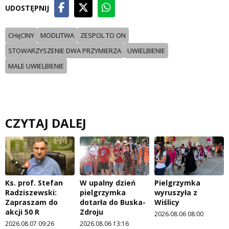
UDOSTĘPNIJ
CHęCINY
MODLITWA
ZESPOL TO ON
STOWARZYSZENIE DWA PRZYMIERZA
UWIELBIENIE
MALE UWIELBIENIE
CZYTAJ DALEJ
Ks. prof. Stefan
W upalny dzień
Pielgrzymka
Radziszewski:
pielgrzymka
wyruszyła z
Zapraszam do
dotarła do Buska-
Wiślicy
akcji 50 R
Zdroju
2026.08.06 08:00
2026.08.07 09:26
2026.08.06 13:16