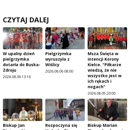
CZYTAJ DALEJ
W upalny dzień
Pielgrzymka
Msza Święta w
pielgrzymka
wyruszyła z
intencji Korony
dotarła do Buska-
Wiślicy
Kielce. "Piłkarze
Zdroju
wiedzą, że nie
2026.08.06 08:00
wszystko jest w
2026.08.06 13:16
ich rękach i
nogach"
2026.08.05 20:00
Biskup Jan
Rozpoczyna się
Biskup Marian