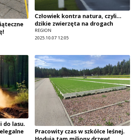
Człowiek kontra natura, czyli…
dzikie zwierzęta na drogach
iąteczne
REGION
ę!
2025.10.07 12:05
 do lasu.
ielegalne
Pracowity czas w szkółce leśnej.
Hodują tam miliony drzew!