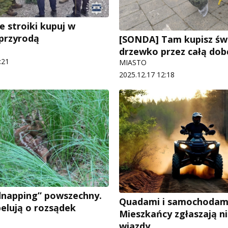
e stroiki kupuj w
 przyrodą
[SONDA] Tam kupisz św
drzewko przez całą dob
:21
MIASTO
2025.12.17 12:18
dnapping” powszechny.
Quadami i samochodami
pelują o rozsądek
Mieszkańcy zgłaszają n
wjazdy