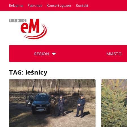
Reklama
Patronat
Koncert życzeń
Kontakt
REGION
MIASTO
TAG: leśnicy