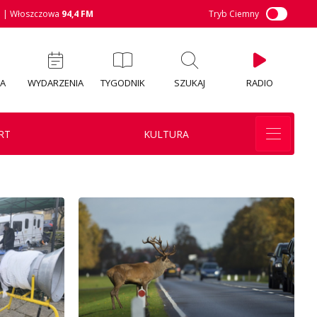
M
| Włoszczowa
94,4 FM
Tryb Ciemny
IA
WYDARZENIA
TYGODNIK
SZUKAJ
RADIO
RT
KULTURA