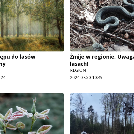
ępu do lasów
Żmije w regionie. Uwag
ny
lasach!
REGION
:24
2024.07.30 10:49