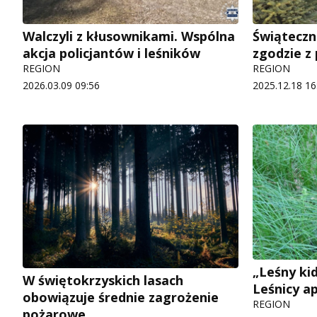
Walczyli z kłusownikami. Wspólna
Świąteczn
akcja policjantów i leśników
zgodzie z
REGION
REGION
2026.03.09 09:56
2025.12.18 16
„Leśny ki
W świętokrzyskich lasach
Leśnicy a
obowiązuje średnie zagrożenie
REGION
pożarowe