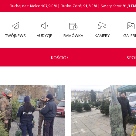
Słuchaj nas: Kielce
107,9 FM
| Busko-Zdrój
91,8 FM
| Święty Krzyż
91,3 F
TWÓJNEWS
AUDYCJE
RAMÓWKA
KAMERY
GALER
KOŚCIÓŁ
SPO