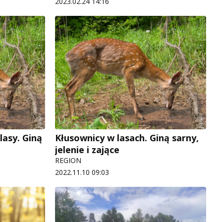
2023.02.24 14:16
lasy. Giną
Kłusownicy w lasach. Giną sarny,
jelenie i zające
REGION
2022.11.10 09:03