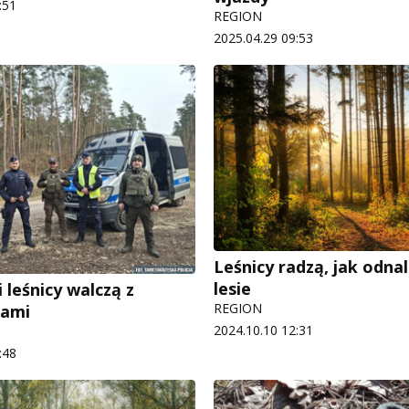
:51
REGION
2025.04.29 09:53
Leśnicy radzą, jak odnal
lesie
i leśnicy walczą z
REGION
kami
2024.10.10 12:31
:48