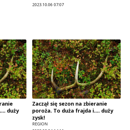
2023.10.06 07:07
ranie
Zaczął się sezon na zbieranie
... duży
poroża. To duża frajda i.... duży
zysk!
REGION