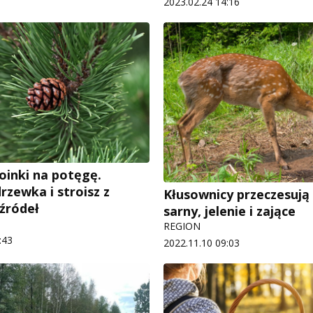
2023.02.24 14:16
oinki na potęgę.
rzewka i stroisz z
Kłusownicy przeczesują 
 źródeł
sarny, jelenie i zające
REGION
:43
2022.11.10 09:03