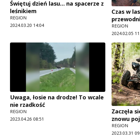
Świętuj dzień lasu… na spacerze z
leśnikiem
Czas w las
REGION
przewodn
2024.03.20 14:04
REGION
2024.02.05 11
Uwaga, łosie na drodze! To wcale
nie rzadkość
Zaczęła s
REGION
znowu poja
2023.04.26 08:51
REGION
2023.03.31 09