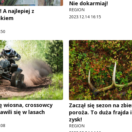
Nie dokarmiaj!
REGION
! A najlepiej z
2023.12.14 16:15
ikiem
:50
ię wiosna, crossowcy
Zaczął się sezon na zbie
wili się w lasach
poroża. To duża frajda i.
zysk!
:08
REGION