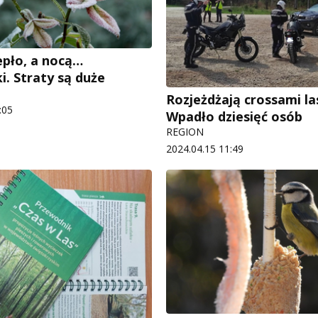
epło, a nocą…
i. Straty są duże
Rozjeżdżają crossami la
:05
Wpadło dziesięć osób
REGION
2024.04.15 11:49