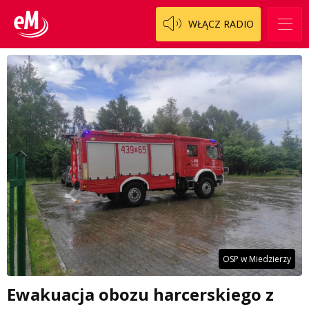
WŁĄCZ RADIO
OSP w Miedzierzy
Ewakuacja obozu harcerskiego z