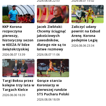
2026.08.08 22:53
2026.08.07 15:02
KKP Korona
Jacek Zieliński:
Zaliczyć udany
rozpoczyna
Chcemy ściągnąć
powrót na Exbud
pierwszy,
jakościowych
Arenę. Korona
historyczny sezon
zawodników,
podejmie Legię
w KEEZA IV lidze
dlatego nie są to
2026.08.06 23:34
świętokrzyskiej
łatwe rozmowy
2026.08.07 13:39
2026.08.07 11:06
Targi Boksu przez
Gorące starcia
kolejne trzy lata w
Koroniarzy w
Targach Kielce
pierwszej rundzie
STS Pucharu Polski
2026.08.06 18:39
2026.08.06 18:09