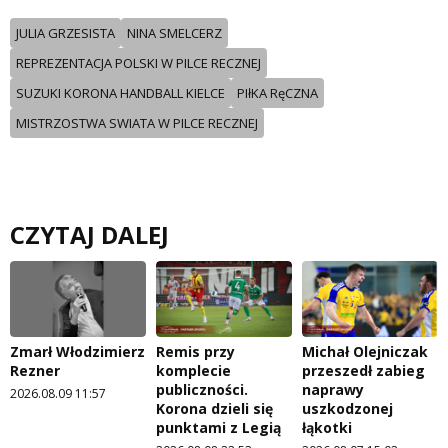
JULIA GRZESISTA
NINA SMELCERZ
REPREZENTACJA POLSKI W PILCE RECZNEJ
SUZUKI KORONA HANDBALL KIELCE
PIłKA RęCZNA
MISTRZOSTWA SWIATA W PILCE RECZNEJ
CZYTAJ DALEJ
Zmarł Włodzimierz
Remis przy
Michał Olejniczak
Rezner
komplecie
przeszedł zabieg
publiczności.
naprawy
2026.08.09 11:57
Korona dzieli się
uszkodzonej
punktami z Legią
łąkotki