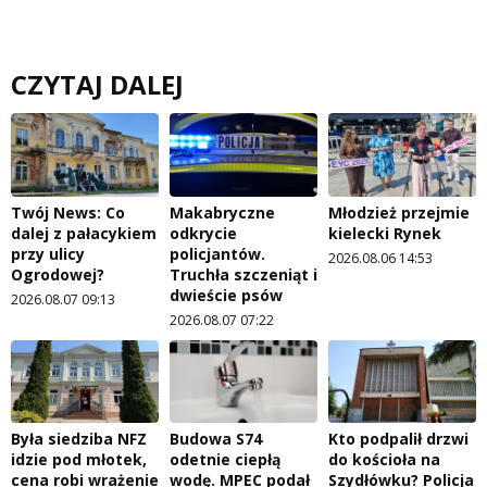
CZYTAJ DALEJ
Twój News: Co
Makabryczne
Młodzież przejmie
dalej z pałacykiem
odkrycie
kielecki Rynek
przy ulicy
policjantów.
2026.08.06 14:53
Ogrodowej?
Truchła szczeniąt i
dwieście psów
2026.08.07 09:13
2026.08.07 07:22
Była siedziba NFZ
Budowa S74
Kto podpalił drzwi
idzie pod młotek,
odetnie ciepłą
do kościoła na
cena robi wrażenie
wodę. MPEC podał
Szydłówku? Policja