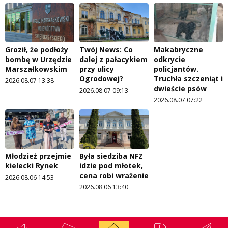
Groził, że podłoży
Twój News: Co
Makabryczne
bombę w Urzędzie
dalej z pałacykiem
odkrycie
Marszałkowskim
przy ulicy
policjantów.
Ogrodowej?
Truchła szczeniąt i
2026.08.07 13:38
dwieście psów
2026.08.07 09:13
2026.08.07 07:22
Młodzież przejmie
Była siedziba NFZ
kielecki Rynek
idzie pod młotek,
cena robi wrażenie
2026.08.06 14:53
2026.08.06 13:40