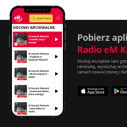
Pobierz apl
Radio eM K
Słuchaj wszędzie tam gdz
ramówkę, wysłuchaj archi
ramach nowoczesnej i funkc