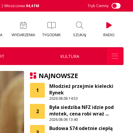
M
| Włoszczowa
94,4 FM
Tryb Ciemny
IA
WYDARZENIA
TYGODNIK
SZUKAJ
RADIO
RT
KULTURA
NAJNOWSZE
Młodzież przejmie kielecki
1
Rynek
2026.08.06 14:53
Była siedziba NFZ idzie pod
2
młotek, cena robi wraż ...
2026.08.06 13:40
Budowa S74 odetnie ciepłą
3