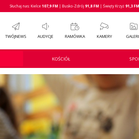
Słuchaj nas: Kielce
107,9 FM
| Busko-Zdrój
91,8 FM
| Święty Krzyż
91,3 F
TWÓJNEWS
AUDYCJE
RAMÓWKA
KAMERY
GALER
KOŚCIÓŁ
SPO