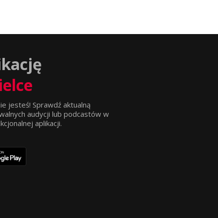
ikację
ielce
ie jesteś! Sprawdź aktualną
walnych audycji lub podcastów w
jonalnej aplikacji.