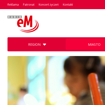
Reklama
Patronat
Koncert życzeń
Kontakt
REGION
MIASTO