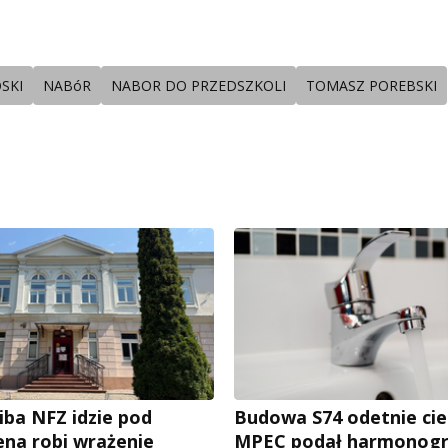
SKI
NABóR
NABOR DO PRZEDSZKOLI
TOMASZ POREBSKI
iba NFZ idzie pod
Budowa S74 odetnie cie
ena robi wrażenie
MPEC podał harmonog