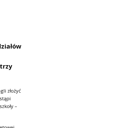
działów
trzy
gli złożyć
stąpi
szkoły –
netowej