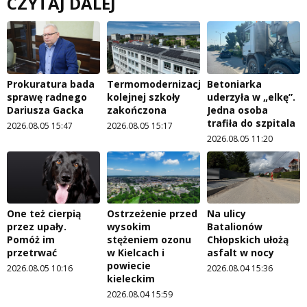
CZYTAJ DALEJ
Prokuratura bada
Termomodernizacja
Betoniarka
sprawę radnego
kolejnej szkoły
uderzyła w „elkę”.
Dariusza Gacka
zakończona
Jedna osoba
trafiła do szpitala
2026.08.05 15:47
2026.08.05 15:17
2026.08.05 11:20
One też cierpią
Ostrzeżenie przed
Na ulicy
przez upały.
wysokim
Batalionów
Pomóż im
stężeniem ozonu
Chłopskich ułożą
przetrwać
w Kielcach i
asfalt w nocy
powiecie
2026.08.05 10:16
2026.08.04 15:36
kieleckim
2026.08.04 15:59