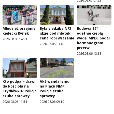
2026.08.07 07:22
Młodzież przejmie
Była siedziba NFZ
Budowa S74
kielecki Rynek
idzie pod młotek,
odetnie ciepłą
cena robi wrażenie
wodę. MPEC podał
2026.08.06 14:53
harmonogram
2026.08.06 13:40
przerw
2026.08.06 13:18
Kto podpalił drzwi
Akt wandalizmu
do kościoła na
na Placu NMP.
Szydłówku? Policja
Policja szuka
szuka sprawcy
sprawcy
2026.08.06 11:54
2026.08.06 09:10