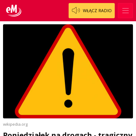
WŁĄCZ RADIO
wikipedia.org
Poniedziałek na drogach - tragiczny