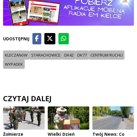
UDOSTĘPNIJ
KLECZANóW
STARACHOWICE
DK42
DK77
CENTRUM RUCHU
WYPADEK
CZYTAJ DALEJ
Żołnierze
Wielki Dzień
Twój News: Co