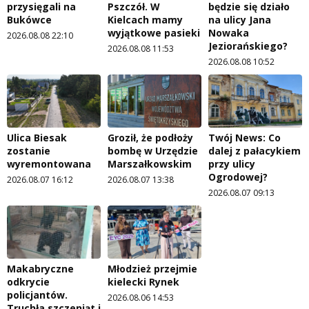
przysięgali na
Pszczół. W
będzie się działo
Bukówce
Kielcach mamy
na ulicy Jana
wyjątkowe pasieki
Nowaka
2026.08.08 22:10
Jeziorańskiego?
2026.08.08 11:53
2026.08.08 10:52
Ulica Biesak
Groził, że podłoży
Twój News: Co
zostanie
bombę w Urzędzie
dalej z pałacykiem
wyremontowana
Marszałkowskim
przy ulicy
Ogrodowej?
2026.08.07 16:12
2026.08.07 13:38
2026.08.07 09:13
Makabryczne
Młodzież przejmie
odkrycie
kielecki Rynek
policjantów.
2026.08.06 14:53
Truchła szczeniąt i