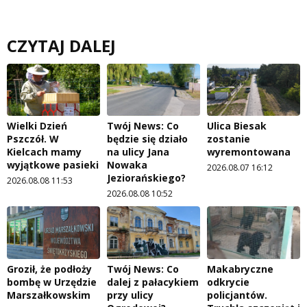
CZYTAJ DALEJ
Wielki Dzień
Twój News: Co
Ulica Biesak
Pszczół. W
będzie się działo
zostanie
Kielcach mamy
na ulicy Jana
wyremontowana
wyjątkowe pasieki
Nowaka
2026.08.07 16:12
Jeziorańskiego?
2026.08.08 11:53
2026.08.08 10:52
Groził, że podłoży
Twój News: Co
Makabryczne
bombę w Urzędzie
dalej z pałacykiem
odkrycie
Marszałkowskim
przy ulicy
policjantów.