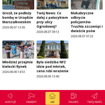
Groził, że podłoży
Twój News: Co
Makabryczne
bombę w Urzędzie
dalej z pałacykiem
odkrycie
Marszałkowskim
przy ulicy
policjantów.
Ogrodowej?
Truchła szczeniąt i
2026.08.07 13:38
dwieście psów
2026.08.07 09:13
2026.08.07 07:22
Młodzież przejmie
Była siedziba NFZ
kielecki Rynek
idzie pod młotek,
cena robi wrażenie
2026.08.06 14:53
2026.08.06 13:40
AUDYCJE
KAMERY
eM
PALIWO
TWÓJ NEWS