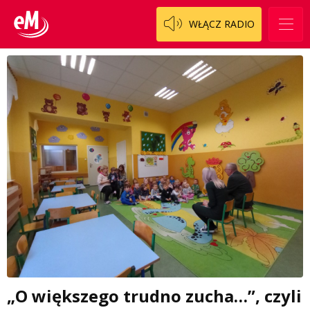
WŁĄCZ RADIO
„O większego trudno zucha…”, czyli