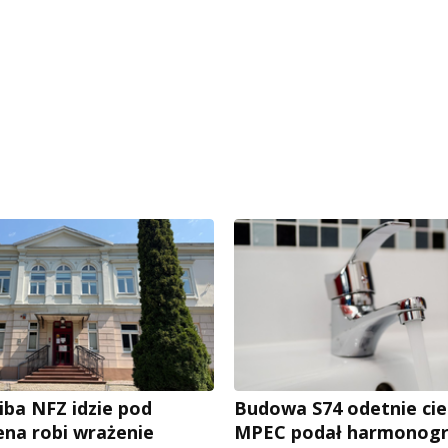
iba NFZ idzie pod
Budowa S74 odetnie cie
ena robi wrażenie
MPEC podał harmonog