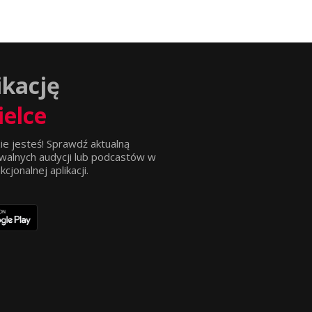
ikację
ielce
ie jesteś! Sprawdź aktualną
walnych audycji lub podcastów w
jonalnej aplikacji.