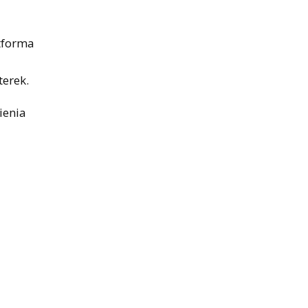
tforma
terek.
ienia