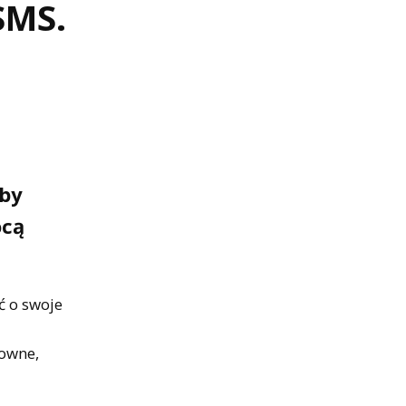
SMS.
aby
ocą
ć o swoje
towne,