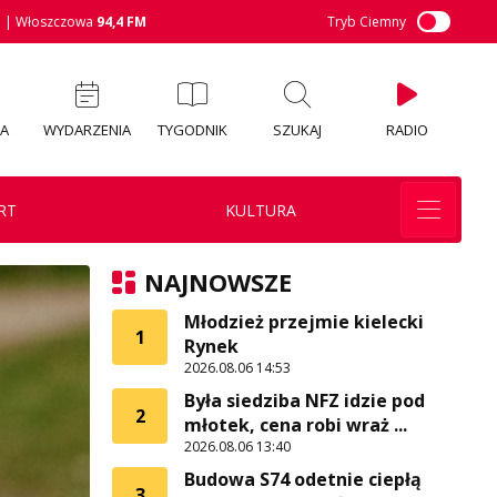
M
| Włoszczowa
94,4 FM
Tryb Ciemny
IA
WYDARZENIA
TYGODNIK
SZUKAJ
RADIO
RT
KULTURA
NAJNOWSZE
Młodzież przejmie kielecki
1
Rynek
2026.08.06 14:53
Była siedziba NFZ idzie pod
2
młotek, cena robi wraż ...
2026.08.06 13:40
Budowa S74 odetnie ciepłą
3