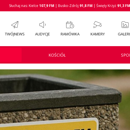
Słuchaj nas: Kielce
107,9 FM
| Busko-Zdrój
91,8 FM
| Święty Krzyż
91,3 F
TWÓJNEWS
AUDYCJE
RAMÓWKA
KAMERY
GALER
KOŚCIÓŁ
SPO