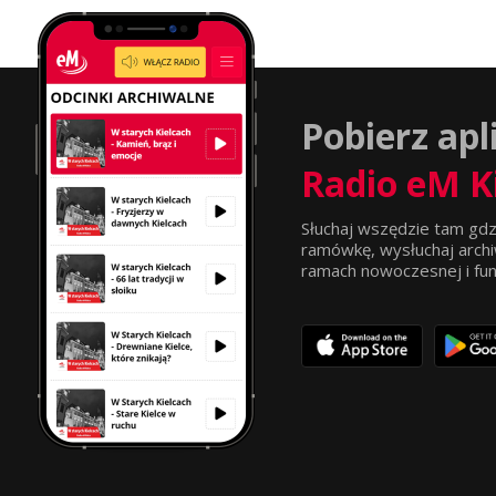
Pobierz apl
Radio eM K
Słuchaj wszędzie tam gdz
ramówkę, wysłuchaj archi
ramach nowoczesnej i funkc