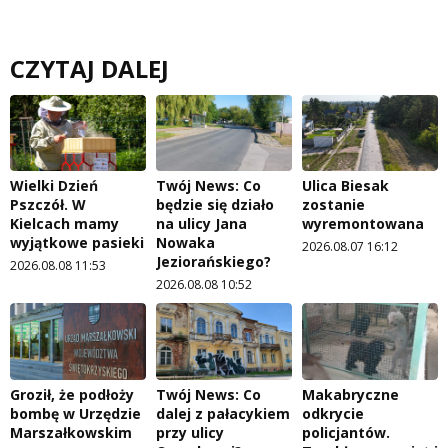
CZYTAJ DALEJ
Wielki Dzień
Twój News: Co
Ulica Biesak
Pszczół. W
będzie się działo
zostanie
Kielcach mamy
na ulicy Jana
wyremontowana
wyjątkowe pasieki
Nowaka
2026.08.07 16:12
Jeziorańskiego?
2026.08.08 11:53
2026.08.08 10:52
Groził, że podłoży
Twój News: Co
Makabryczne
bombę w Urzędzie
dalej z pałacykiem
odkrycie
Marszałkowskim
przy ulicy
policjantów.