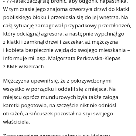
- 77-latek zaczął się bronić, aby odgonić napastnika.
W tym czasie jego znajoma otworzyła drzwi do klatki
pobliskiego bloku i przeniosła się do jej wnętrza. Na
całą sytuację zareagował przypadkowy przechłodzeń,
który odciągnął agresora, a następnie wypchnął go
z klatki i zamknął drzwi i zaczekał, aż mężczyzna
i kobieta bezpiecznie wejdą do swojego mieszkania –
informuje mł. asp. Małgorzata Perkowska-Kiepas
z KMP w Kielcach.
Mężczyzna upewnił się, że z pokrzywdzonymi
wszystko w porządku i oddalił się z miejsca. Na
miejscu oprócz mundurowych była także załoga
karetki pogotowia, na szczęście nikt nie odniósł
obrażeń, a łańcuszek pozostał na szyi swojego
właściciela.
Zatrzymaniem agresora zajmują się kieleccy