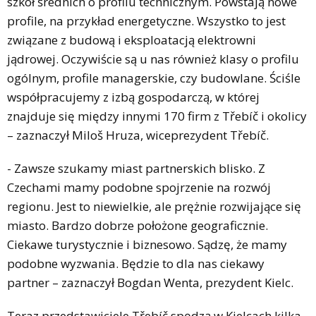
szkół średnich o profilu technicznym. Powstają nowe
profile, na przykład energetyczne. Wszystko to jest
związane z budową i eksploatacją elektrowni
jądrowej. Oczywiście są u nas również klasy o profilu
ogólnym, profile managerskie, czy budowlane. Ściśle
współpracujemy z izbą gospodarczą, w której
znajduje się między innymi 170 firm z Třebíč i okolicy
– zaznaczył Miloš Hruza, wiceprezydent Třebíč.
- Zawsze szukamy miast partnerskich blisko. Z
Czechami mamy podobne spojrzenie na rozwój
regionu. Jest to niewielkie, ale prężnie rozwijające się
miasto. Bardzo dobrze położone geograficznie.
Ciekawe turystycznie i biznesowo. Sądzę, że mamy
podobne wyzwania. Będzie to dla nas ciekawy
partner – zaznaczył Bogdan Wenta, prezydent Kielc.
Teraz przedstawiciele Třebíč spędzą w Kielcach kilka