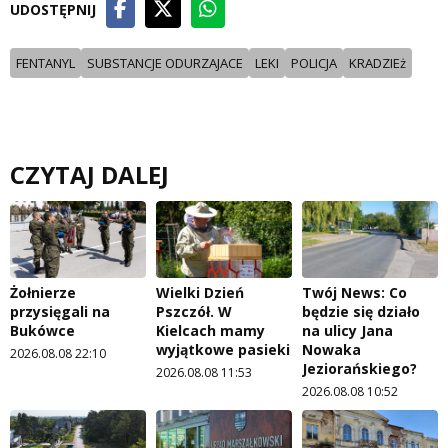
UDOSTĘPNIJ
FENTANYL
SUBSTANCJE ODURZAJACE
LEKI
POLICJA
KRADZIEż
CZYTAJ DALEJ
Żołnierze
Wielki Dzień
Twój News: Co
przysięgali na
Pszczół. W
będzie się działo
Bukówce
Kielcach mamy
na ulicy Jana
wyjątkowe pasieki
Nowaka
2026.08.08 22:10
Jeziorańskiego?
2026.08.08 11:53
2026.08.08 10:52