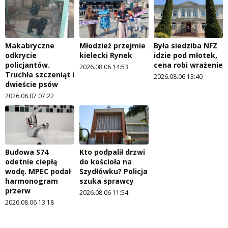
Makabryczne
Młodzież przejmie
Była siedziba NFZ
odkrycie
kielecki Rynek
idzie pod młotek,
policjantów.
cena robi wrażenie
2026.08.06 14:53
Truchła szczeniąt i
2026.08.06 13:40
dwieście psów
2026.08.07 07:22
Budowa S74
Kto podpalił drzwi
odetnie ciepłą
do kościoła na
wodę. MPEC podał
Szydłówku? Policja
harmonogram
szuka sprawcy
przerw
2026.08.06 11:54
2026.08.06 13:18