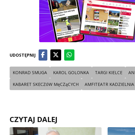
UDOSTĘPNIJ
KONRAD SMUGA
KAROL GOLONKA
TARGI KIELCE
AN
KABARET SKECZóW MęCZąCYCH
AMFITEATR KADZIELNIA
CZYTAJ DALEJ