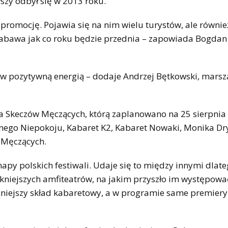
szy odbył się w 2013 roku.
 promocję. Pojawia się na nim wielu turystów, ale równie
a zabawa jak co roku będzie przednia – zapowiada Bogdan
ów pozytywną energią – dodaje Andrzej Bętkowski, marsz
ika Skeczów Męczących, którą zaplanowano na 25 sierpnia
nego Niepokoju, Kabaret K2, Kabaret Nowaki, Monika Dry
w Męczących.
mapy polskich festiwali. Udaje się to między innymi dlate
ękniejszych amfiteatrów, na jakim przyszło im występowa
mocniejszy skład kabaretowy, a w programie same premier