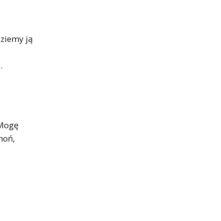
dziemy ją
.
 Mogę
hoń,