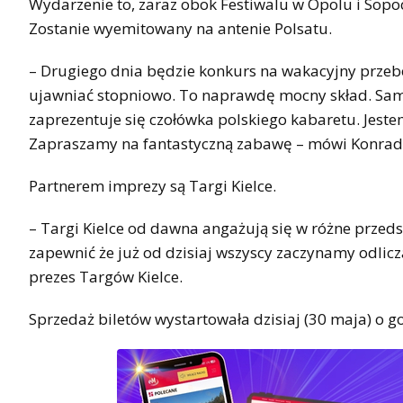
Wydarzenie to, zaraz obok Festiwalu w Opolu i Sopoci
Zostanie wyemitowany na antenie Polsatu.
– Drugiego dnia będzie konkurs na wakacyjny przebó
ujawniać stopniowo. To naprawdę mocny skład. Sam j
zaprezentuje się czołówka polskiego kabaretu. Jest
Zapraszamy na fantastyczną zabawę – mówi Konrad 
Partnerem imprezy są Targi Kielce.
– Targi Kielce od dawna angażują się w różne przed
zapewnić że już od dzisiaj wszyscy zaczynamy odlicz
prezes Targów Kielce.
Sprzedaż biletów wystartowała dzisiaj (30 maja) o g