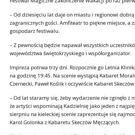
Festiwal Magiczne Zakończenie Wakacji po raz pierw
– Od dziesięciu lat daje on miastu i regionowi dobrą
zagranicznych gości. Amfiteatr to piękne miejsce, 
gospodarz festiwalu.
– Z pewnością będzie napawał wszystkich uczestnik
województwa świętokrzyskiego i współorganizator.
Impreza potrwa trzy dni. Rozpocznie go Letnia Klin
na godzinę 19:45. Na scenie wystąpią Kabaret Moral
Czernecki, Paweł Koślik i oczywiście Kabaret Skeczó
– Od lat staramy się, żeby wydarzenie nie zginęło z 
że artyści wspominają Kadzielnię jako jeden z najpi
sierpniu na kieleckiej scenie zaprezentuje się naj
Karol Golonka z Kabaretu Skeczów Męczących.