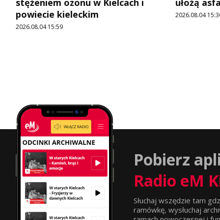
stężeniem ozonu w Kielcach i
ułożą asf
powiecie kieleckim
2026.08.04 15:3
2026.08.04 15:59
Pobierz apl
Radio eM K
Słuchaj wszędzie tam gdz
ramówkę, wysłuchaj archi
ramach nowoczesnej i funkc