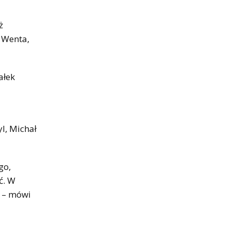
ż
 Wenta,
ałek
l, Michał
go,
ć. W
y – mówi