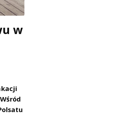
wu w
kacji
. Wśród
Polsatu