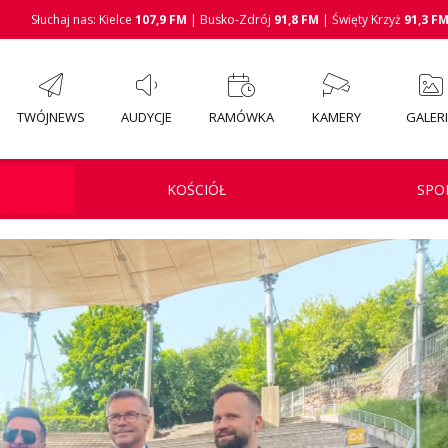
Słuchaj nas: Kielce
107,9 FM
| Busko-Zdrój
91,8 FM
| Święty Krzyż
91,3 F
TWÓJNEWS
AUDYCJE
RAMÓWKA
KAMERY
GALER
KOŚCIÓŁ
SPO