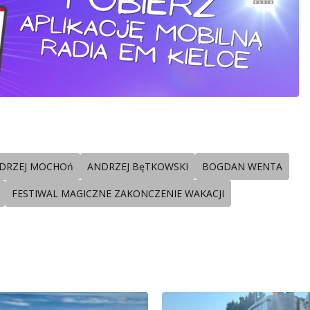
DRZEJ MOCHOń
ANDRZEJ BęTKOWSKI
BOGDAN WENTA
FESTIWAL MAGICZNE ZAKONCZENIE WAKACJI