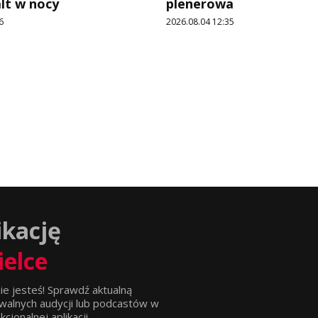
alt w nocy
plenerowa
6
2026.08.04 12:35
ikację
ielce
ie jesteś! Sprawdź aktualną
walnych audycji lub podcastów w
jonalnej aplikacji.