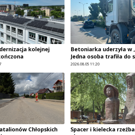
rnizacja kolejnej
Betoniarka uderzyła w „
kończona
Jedna osoba trafiła do s
7
2026.08.05 11:20
Batalionów Chłopskich
Spacer i kielecka rzeźba