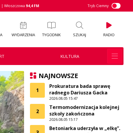
M
| Włoszczowa
94,4 FM
Tryb Ciemny
IA
WYDARZENIA
TYGODNIK
SZUKAJ
RADIO
RT
KULTURA
NAJNOWSZE
Prokuratura bada sprawę
1
radnego Dariusza Gacka
2026.08.05 15:47
Termomodernizacja kolejnej
2
szkoły zakończona
2026.08.05 15:17
Betoniarka uderzyła w „elkę”.
3