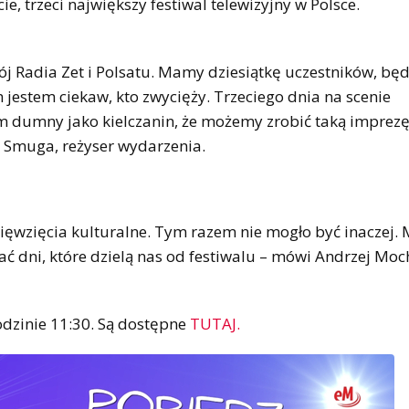
e, trzeci największy festiwal telewizyjny w Polsce.
j Radia Zet i Polsatu. Mamy dziesiątkę uczestników, bę
estem ciekaw, kto zwycięży. Trzeciego dnia na scenie
em dumny jako kielczanin, że możemy zrobić taką imprezę
Smuga, reżyser wydarzenia.
sięwzięcia kulturalne. Tym razem nie mogło być inaczej.
ać dni, które dzielą nas od festiwalu – mówi Andrzej Moc
odzinie 11:30. Są dostępne
TUTAJ.