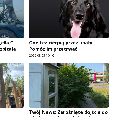
elkę”.
One też cierpią przez upały.
zpitala
Pomóż im przetrwać
2026.08.05 10:16
Twój News: Zarośnięte dojście do