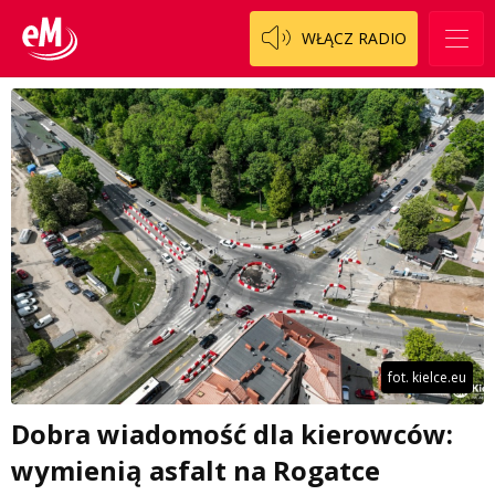
WŁĄCZ RADIO
fot. kielce.eu
Dobra wiadomość dla kierowców:
wymienią asfalt na Rogatce