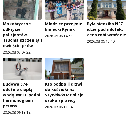
Makabryczne
Młodzież przejmie
Była siedziba NFZ
odkrycie
kielecki Rynek
idzie pod młotek,
policjantów.
cena robi wrażenie
2026.08.06 14:53
Truchła szczeniąt i
2026.08.06 13:40
dwieście psów
2026.08.07 07:22
Budowa S74
Kto podpalił drzwi
odetnie ciepłą
do kościoła na
wodę. MPEC podał
Szydłówku? Policja
harmonogram
szuka sprawcy
przerw
2026.08.06 11:54
2026.08.06 13:18