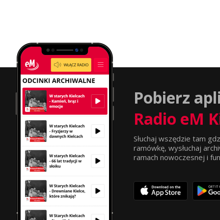
Pobierz apl
Radio eM K
Słuchaj wszędzie tam gdz
ramówkę, wysłuchaj archi
ramach nowoczesnej i funkc