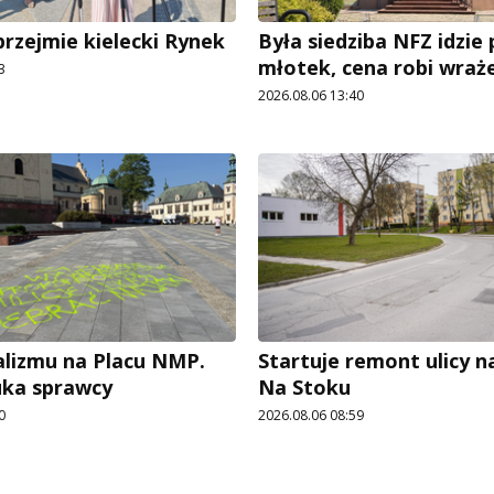
przejmie kielecki Rynek
Była siedziba NFZ idzie
młotek, cena robi wraż
3
2026.08.06 13:40
lizmu na Placu NMP.
Startuje remont ulicy n
zuka sprawcy
Na Stoku
0
2026.08.06 08:59