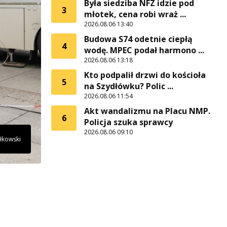
Była siedziba NFZ idzie pod
3
młotek, cena robi wraż ...
2026.08.06 13:40
Budowa S74 odetnie ciepłą
4
wodę. MPEC podał harmono ...
2026.08.06 13:18
Kto podpalił drzwi do kościoła
5
na Szydłówku? Polic ...
2026.08.06 11:54
Akt wandalizmu na Placu NMP.
6
Policja szuka sprawcy
2026.08.06 09:10
łkowski