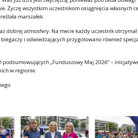
anie. Życzę wszystkim uczestnikom osiągnięcia własnych c
eślała marszałek.
az dobrej atmosfery. Na mecie każdy uczestnik otrzymał
 biegaczy i odwiedzających przygotowano również specja
zeń podsumowujących „Funduszowy Maj 2026” – inicjatyw
ich w regionie.
kiego