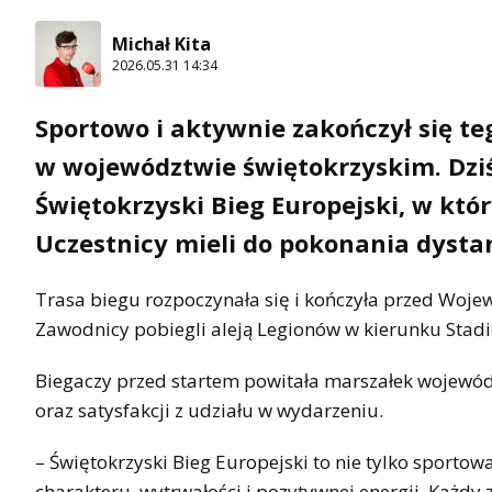
Michał Kita
2026.05.31 14:34
Sportowo i aktywnie zakończył się t
w województwie świętokrzyskim. Dziś 
Świętokrzyski Bieg Europejski, w któ
Uczestnicy mieli do pokonania dysta
Trasa biegu rozpoczynała się i kończyła przed Woje
Zawodnicy pobiegli aleją Legionów w kierunku Stadi
Biegaczy przed startem powitała marszałek wojewód
oraz satysfakcji z udziału w wydarzeniu.
– Świętokrzyski Bieg Europejski to nie tylko sportow
charakteru, wytrwałości i pozytywnej energii. Każdy