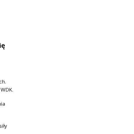
ię
ch.
ą WDK.
nia
siły