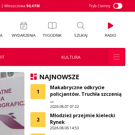
M
| Włoszczowa
94,4 FM
Tryb Ciemny
IA
WYDARZENIA
TYGODNIK
SZUKAJ
RADIO
RT
KULTURA
NAJNOWSZE
Makabryczne odkrycie
1
policjantów. Truchła szczenią
...
2026.08.07 07:22
Młodzież przejmie kielecki
2
Rynek
2026.08.06 14:53