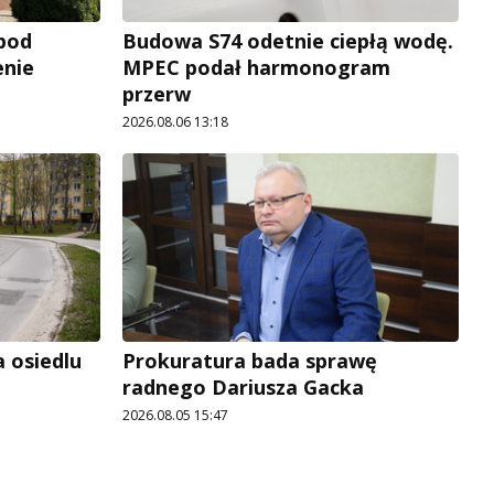
 pod
Budowa S74 odetnie ciepłą wodę.
enie
MPEC podał harmonogram
przerw
2026.08.06 13:18
a osiedlu
Prokuratura bada sprawę
radnego Dariusza Gacka
2026.08.05 15:47