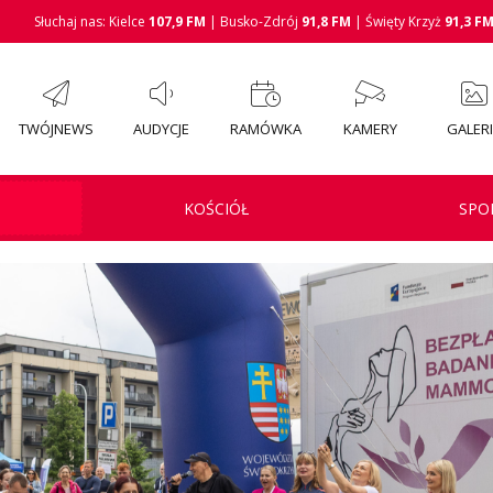
Słuchaj nas: Kielce
107,9 FM
| Busko-Zdrój
91,8 FM
| Święty Krzyż
91,3 F
TWÓJNEWS
AUDYCJE
RAMÓWKA
KAMERY
GALER
KOŚCIÓŁ
SPO