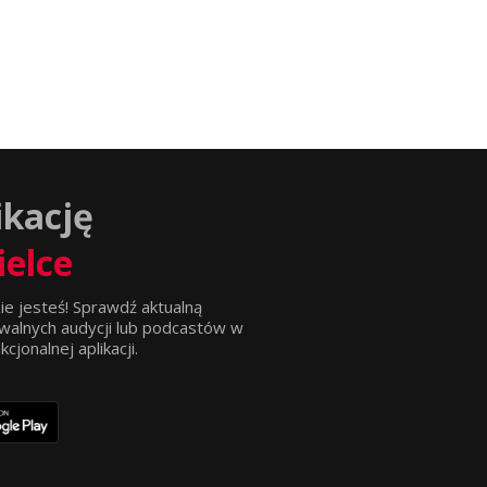
ikację
ielce
ie jesteś! Sprawdź aktualną
walnych audycji lub podcastów w
jonalnej aplikacji.