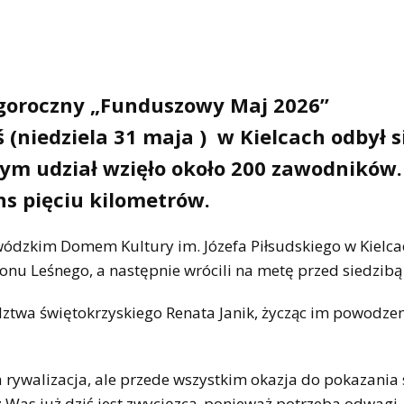
egoroczny „Funduszowy Maj 2026”
(niedziela 31 maja ) w Kielcach odbył s
rym udział wzięło około 200 zawodników.
ns pięciu kilometrów.
wódzkim Domem Kultury im. Józefa Piłsudskiego w Kielca
onu Leśnego, a następnie wrócili na metę przed siedzib
ztwa świętokrzyskiego Renata Janik, życząc im powodze
a rywalizacja, ale przede wszystkim okazja do pokazania 
 z Was już dziś jest zwycięzcą, ponieważ potrzeba odwagi