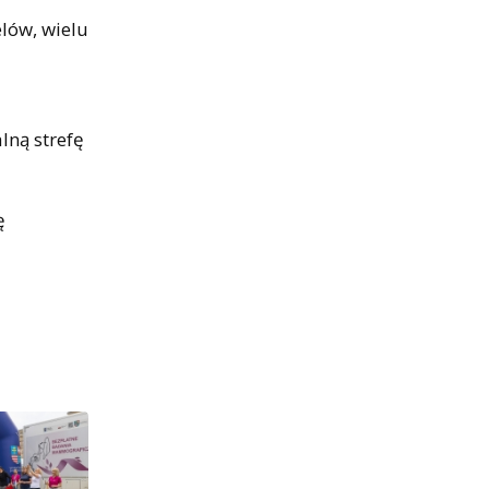
elów, wielu
lną strefę
ę