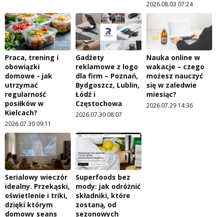
2026.08.03 07:24
Praca, trening i
Gadżety
Nauka online w
obowiązki
reklamowe z logo
wakacje – czego
domowe - jak
dla firm – Poznań,
możesz nauczyć
utrzymać
Bydgoszcz, Lublin,
się w zaledwie
regularność
Łódź i
miesiąc?
posiłków w
Częstochowa
2026.07.29 14:36
Kielcach?
2026.07.30 08:07
2026.07.30 09:11
Serialowy wieczór
Superfoods bez
idealny. Przekąski,
mody: jak odróżnić
oświetlenie i triki,
składniki, które
dzięki którym
zostaną, od
domowy seans
sezonowych