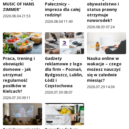
MUSIC OF HANS
Pałecznicy -
obywatelstwo i
ZIMMER”
impreza dla całej
status prawny
rodziny!
otrzymuje
2026.08.04 21:53
noworodek?
2026.08.04 11:49
2026.08.03 07:24
Praca, trening i
Gadżety
Nauka online w
obowiązki
reklamowe z logo
wakacje – czego
domowe - jak
dla firm – Poznań,
możesz nauczyć
utrzymać
Bydgoszcz, Lublin,
się w zaledwie
regularność
Łódź i
miesiąc?
posiłków w
Częstochowa
2026.07.29 14:36
Kielcach?
2026.07.30 08:07
2026.07.30 09:11