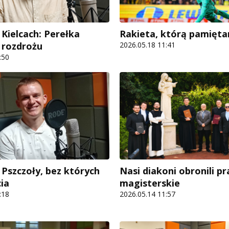
 Kielcach: Perełka
Rakieta, którą pamięt
 rozdrożu
2026.05.18 11:41
:50
 Pszczoły, bez których
Nasi diakoni obronili pr
ia
magisterskie
:18
2026.05.14 11:57