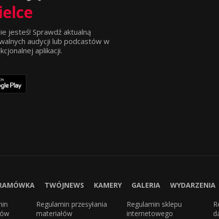
ielce
ie jesteś! Sprawdź aktualną
walnych audycji lub podcastów w
jonalnej aplikacji.
RAMÓWKA
TWÓJNEWS
KAMERY
GALERIA
WYDARZENIA
min
Regulamin przesyłania
Regulamin sklepu
R
sów
materiałów
internetowego
d