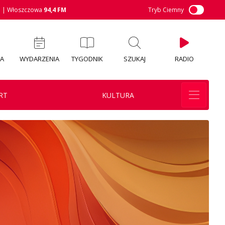
M
| Włoszczowa
94,4 FM
Tryb Ciemny
IA
WYDARZENIA
TYGODNIK
SZUKAJ
RADIO
RT
KULTURA