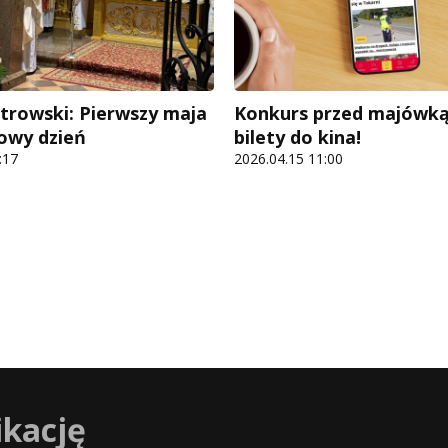
otrowski: Pierwszy maja
Konkurs przed majówką
owy dzień
bilety do kina!
:17
2026.04.15 11:00
ikację