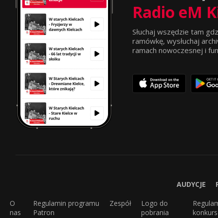
Radio eM K
Słuchaj wszędzie tam gdz
ramówkę, wysłuchaj archi
ramach nowoczesnej i funkc
AUDYCJE
O
Regulamin programu
Zespół
Logo do
Regula
nas
Patron
pobrania
konkur