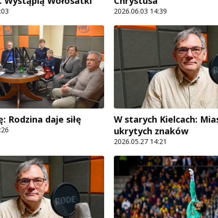
. Wystąpią Wołosatki
Chrystusa"
:03
2026.06.03 14:39
: Rodzina daje siłę
W starych Kielcach: Mia
:26
ukrytych znaków
2026.05.27 14:21