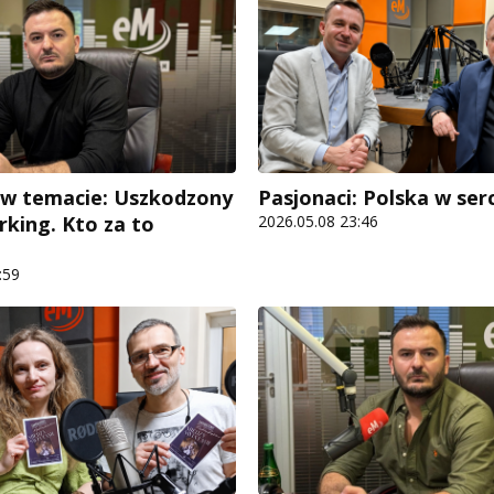
w temacie: Uszkodzony
Pasjonaci: Polska w ser
rking. Kto za to
2026.05.08 23:46
:59