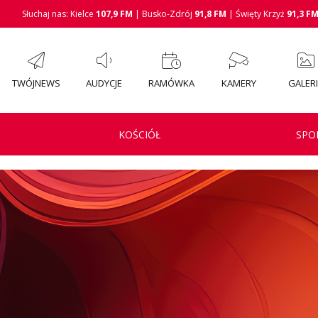
Słuchaj nas: Kielce
107,9 FM
| Busko-Zdrój
91,8 FM
| Święty Krzyż
91,3 F
TWÓJNEWS
AUDYCJE
RAMÓWKA
KAMERY
GALER
KOŚCIÓŁ
SPO