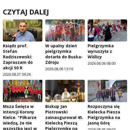
CZYTAJ DALEJ
Ksiądz prof.
W upalny dzień
Pielgrzymka
Stefan
pielgrzymka
wyruszyła z
Radziszewski:
dotarła do Buska-
Wiślicy
Zapraszam do
Zdroju
2026.08.06 08:00
akcji 50 R
2026.08.06 13:16
2026.08.07 09:26
Msza Święta w
Biskup Jan
Rozpoczyna się
intencji Korony
Piotrowski
Kielecka Piesza
Kielce. "Piłkarze
zainaugurował 45.
Pielgrzymka na
wiedzą, że nie
Kielecką Pieszą
Jasną Górę
wszystko jest w
Pielgrzymkę na
2026.08.05 09:04