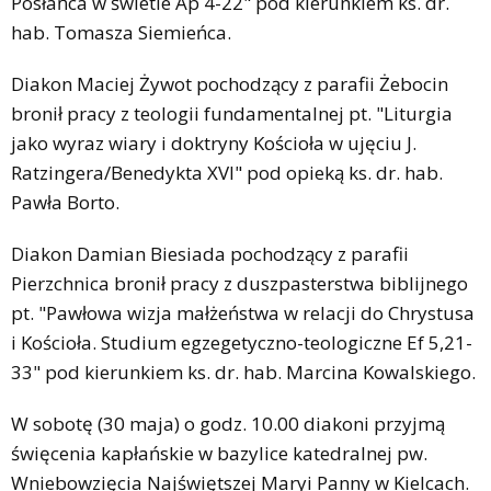
Posłańca w świetle Ap 4-22" pod kierunkiem ks. dr.
hab. Tomasza Siemieńca.
Diakon Maciej Żywot pochodzący z parafii Żebocin
bronił pracy z teologii fundamentalnej pt. "Liturgia
jako wyraz wiary i doktryny Kościoła w ujęciu J.
Ratzingera/Benedykta XVI" pod opieką ks. dr. hab.
Pawła Borto.
Diakon Damian Biesiada pochodzący z parafii
Pierzchnica bronił pracy z duszpasterstwa biblijnego
pt. "Pawłowa wizja małżeństwa w relacji do Chrystusa
i Kościoła. Studium egzegetyczno-teologiczne Ef 5,21-
33" pod kierunkiem ks. dr. hab. Marcina Kowalskiego.
W sobotę (30 maja) o godz. 10.00 diakoni przyjmą
święcenia kapłańskie w bazylice katedralnej pw.
Wniebowzięcia Najświętszej Maryi Panny w Kielcach.