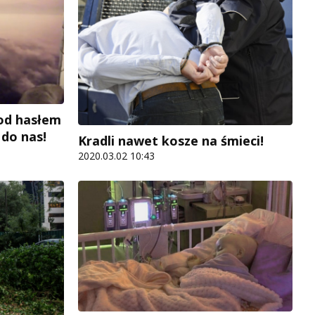
pod hasłem
 do nas!
Kradli nawet kosze na śmieci!
2020.03.02 10:43