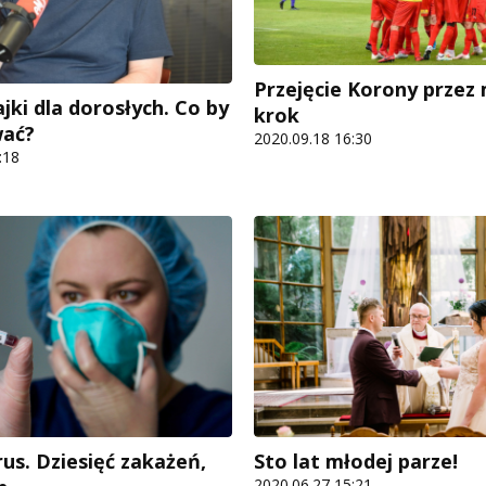
Przejęcie Korony przez
ajki dla dorosłych. Co by
krok
wać?
2020.09.18 16:30
:18
us. Dziesięć zakażeń,
Sto lat młodej parze!
2020.06.27 15:21