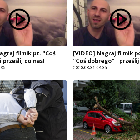
graj filmik pt. "Coś
[VIDEO] Nagraj filmik 
 prześlij do nas!
"Coś dobrego" i prześlij
:35
2020.03.31 04:35