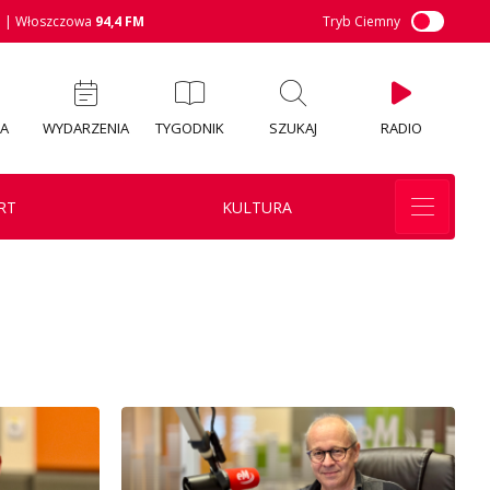
M
| Włoszczowa
94,4 FM
Tryb Ciemny
IA
WYDARZENIA
TYGODNIK
SZUKAJ
RADIO
RT
KULTURA