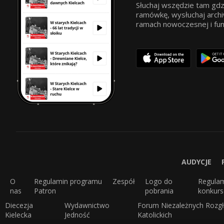
Słuchaj wszędzie tam gdz
ramówkę, wysłuchaj archi
ramach nowoczesnej i funkc
AUDYCJE
O
Regulamin programu
Zespół
Logo do
Regula
nas
Patron
pobrania
konkur
Diecezja
Wydawnictwo
Forum Niezależnych Rozgł
Kielecka
Jedność
Katolickich