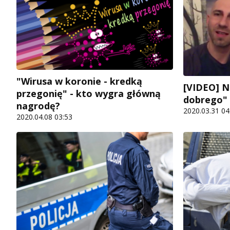
"Wirusa w koronie - kredką
[VIDEO] Na
przegonię" - kto wygra główną
dobrego" i
nagrodę?
2020.03.31 04
2020.04.08 03:53