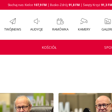
Słuchaj nas: Kielce
107,9 FM
| Busko-Zdrój
91,8 FM
| Święty Krzyż
91,3 F
TWÓJNEWS
AUDYCJE
RAMÓWKA
KAMERY
GALER
KOŚCIÓŁ
SPO