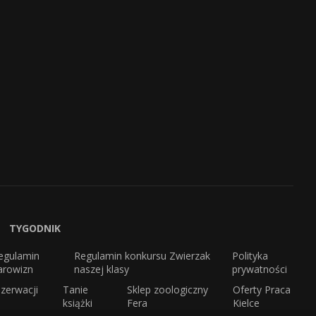
TYGODNIK
egulamin
Regulamin konkursu Zwierzak
Polityka
arowizn
naszej klasy
prywatności
zerwacji
Tanie
Sklep zoologiczny
Oferty Praca
książki
Fera
Kielce