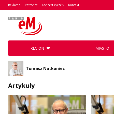
Reklama
Patronat
Koncert życzeń
Kontakt
REGION
MIASTO
Tomasz Natkaniec
Artykuły