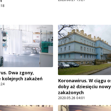
n
:18
us. Dwa zgony,
e kolejnych zakażeń
Koronawirus. W ciągu o
:24
doby aż dziesięciu now
zakażonych
2020.05.26 04:01