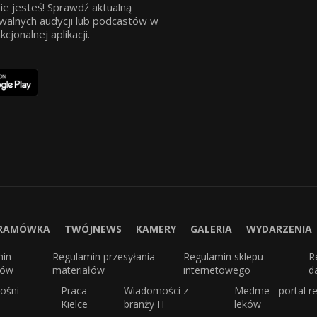
ie jesteś! Sprawdź aktualną
walnych audycji lub podcastów w
jonalnej aplikacji.
RAMÓWKA
TWÓJNEWS
KAMERY
GALERIA
WYDARZENIA
min
Regulamin przesyłania
Regulamin sklepu
R
sów
materiałów
internetowego
d
ośni
Praca
Wiadomości z
Medme - portal re
Kielce
branży IT
leków