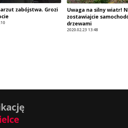
zarzut zabójstwa. Grozi
Uwaga na silny wiatr! N
cie
zostawiajcie samochod
:10
drzewami
2020.02.23 13:48
ikację
ielce