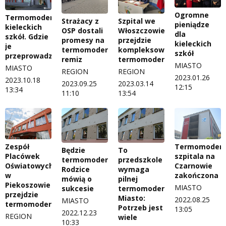
Ogromne
Termomodernizacje
Szpital we
Strażacy z
pieniądze
kieleckich
Włoszczowie
OSP dostali
dla
szkół. Gdzie
przejdzie
promesy na
kieleckich
je
kompleksową
termomodernizację
szkół
przeprowadzono?
termomodernizację
remiz
MIASTO
MIASTO
REGION
REGION
2023.01.26
2023.10.18
2023.03.14
2023.09.25
12:15
13:34
13:54
11:10
Zespół
Termomodern
Będzie
To
Placówek
szpitala na
termomodernizacja?
przedszkole
Oświatowych
Czarnowie
Rodzice
wymaga
w
zakończona
mówią o
pilnej
Piekoszowie
MIASTO
sukcesie
termomodernizacji.
przejdzie
Miasto:
2022.08.25
MIASTO
termomodernizację
Potrzeb jest
13:05
2022.12.23
REGION
wiele
10:33