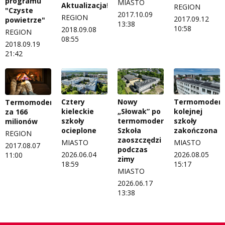
programu
MIASTO
Aktualizacja!
REGION
"Czyste
2017.10.09
REGION
2017.09.12
powietrze"
13:38
10:58
2018.09.08
REGION
08:55
2018.09.19
21:42
Cztery
Nowy
Termomodern
Termomodernizacja
kieleckie
„Słowak” po
kolejnej
za 166
szkoły
termomodernizacji.
szkoły
milionów
ocieplone
Szkoła
zakończona
REGION
zaoszczędzi
MIASTO
MIASTO
2017.08.07
podczas
2026.06.04
2026.08.05
11:00
zimy
18:59
15:17
MIASTO
2026.06.17
13:38