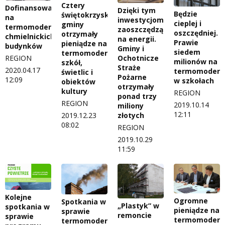
Cztery
Dofinansowanie
Dzięki tym
Będzie
świętokrzyskie
na
inwestycjom
cieplej i
gminy
termomodernizację
zaoszczędzą
oszczędniej.
otrzymały
chmielnickich
na energii.
Prawie
pieniądze na
budynków
Gminy i
siedem
termomodernizację
Ochotnicze
REGION
milionów na
szkół,
Straże
2020.04.17
termomoderni
świetlic i
Pożarne
12:09
w szkołach
obiektów
otrzymały
kultury
REGION
ponad trzy
REGION
2019.10.14
miliony
12:11
złotych
2019.12.23
08:02
REGION
2019.10.29
11:59
Kolejne
Ogromne
Spotkania w
„Plastyk” w
spotkania w
pieniądze na
sprawie
remoncie
sprawie
termomoderni
termomodernizacji.