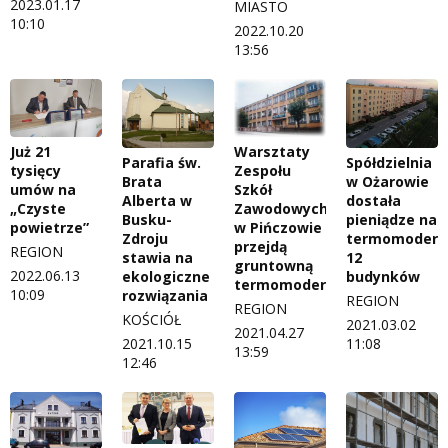
2023.01.17
MIASTO
10:10
2022.10.20
13:56
Już 21
Warsztaty
Parafia św.
Spółdzielnia
tysięcy
Zespołu
Brata
w Ożarowie
umów na
Szkół
Alberta w
dostała
„Czyste
Zawodowych
Busku-
pieniądze na
powietrze”
w Pińczowie
Zdroju
termomoderni
przejdą
REGION
stawia na
12
gruntowną
2022.06.13
ekologiczne
budynków
termomodernizację
10:09
rozwiązania
REGION
REGION
KOŚCIÓŁ
2021.03.02
2021.04.27
2021.10.15
11:08
13:59
12:46