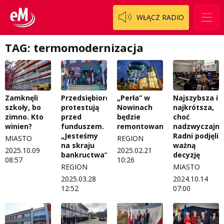
WŁĄCZ RADIO
TAG: termomodernizacja
Zamknęli
Przedsiębiorcy
„Perła” w
Najszybsza i
szkoły, bo
protestują
Nowinach
najkrótsza,
zimno. Kto
przed
będzie
choć
winien?
funduszem.
remontowana
nadzwyczajna
„Jesteśmy
Radni podjęli
MIASTO
REGION
na skraju
ważną
2025.10.09
2025.02.21
bankructwa”
decyzję
08:57
10:26
REGION
MIASTO
2025.03.28
2024.10.14
12:52
07:00