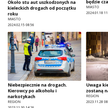
będzie cz
Około stu aut uszkodzonych na
MIASTO
kieleckich drogach od początku
2024.01.18 11
roku
MIASTO
2024.02.15 08:56
Niebezpiecznie na drogach.
Uwaga kie
Kierowcy po alkoholu i
zostaną n
narkotykach
REGION
REGION
2023.11.28 08
2023.11.30 14:26