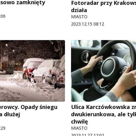
asowo zamknięty
Fotoradar przy Krakows
działa
:06
MIASTO
2023.12.15 08:12
rowcy. Opady śniegu
Ulica Karczówkowska 
a dłużej
dwukierunkowa, ale tyl
chwilę
:29
MIASTO
2023.11.27 12:02