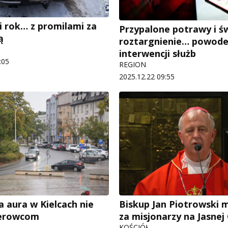
i rok… z promilami za
Przypalone potrawy i ś
ą
roztargnienie… powod
interwencji służb
:05
REGION
2025.12.22 09:55
 aura w Kielcach nie
Biskup Jan Piotrowski m
ierowcom
za misjonarzy na Jasnej
KOŚCIÓŁ