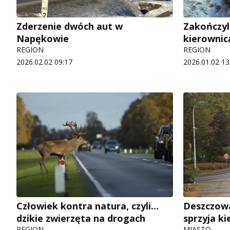
Zderzenie dwóch aut w
Zakończyl
Napękowie
kierownic
REGION
REGION
2026.02.02 09:17
2026.01.02 13
Człowiek kontra natura, czyli…
Deszczowa
dzikie zwierzęta na drogach
sprzyja k
REGION
MIASTO