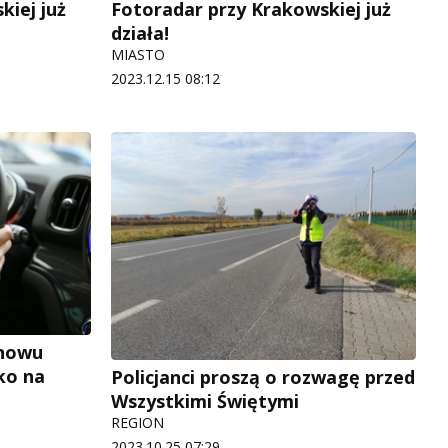
kiej już
Fotoradar przy Krakowskiej już
działa!
MIASTO
2023.12.15 08:12
znowu
ko na
Policjanci proszą o rozwagę przed
Wszystkimi Świętymi
REGION
2023.10.25 07:29