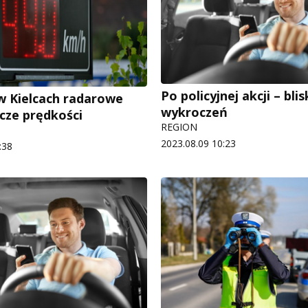
Po policyjnej akcji – bli
w Kielcach radarowe
wykroczeń
cze prędkości
REGION
2023.08.09 10:23
:38