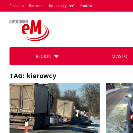
Reklama
Patronat
Koncert życzeń
Kontakt
REGION
MIASTO
TAG: kierowcy