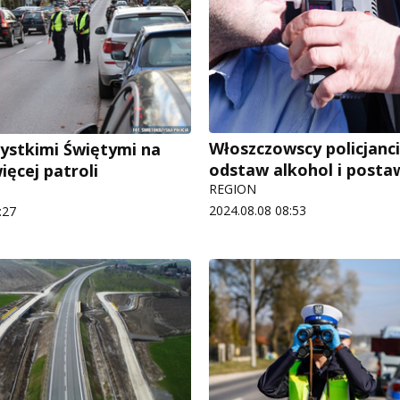
Włoszczowscy policjanci
ystkimi Świętymi na
odstaw alkohol i postaw
ięcej patroli
REGION
2024.08.08 08:53
:27