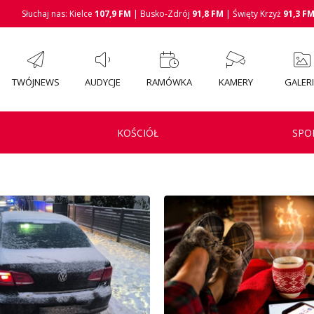
Słuchaj nas: Kielce
107,9 FM
| Busko-Zdrój
91,8 FM
| Święty Krzyż
91,3 F
TWÓJNEWS
AUDYCJE
RAMÓWKA
KAMERY
GALER
KOŚCIÓŁ
SPO