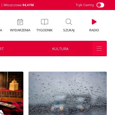
M
| Włoszczowa
94,4 FM
Tryb Ciemny
IA
WYDARZENIA
TYGODNIK
SZUKAJ
RADIO
RT
KULTURA