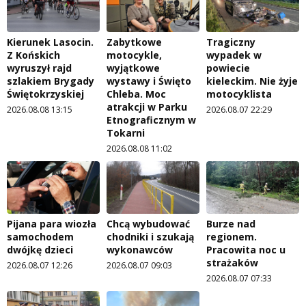
Kierunek Lasocin.
Zabytkowe
Tragiczny
Z Końskich
motocykle,
wypadek w
wyruszył rajd
wyjątkowe
powiecie
szlakiem Brygady
wystawy i Święto
kieleckim. Nie żyje
Świętokrzyskiej
Chleba. Moc
motocyklista
atrakcji w Parku
2026.08.08 13:15
2026.08.07 22:29
Etnograficznym w
Tokarni
2026.08.08 11:02
Pijana para wiozła
Chcą wybudować
Burze nad
samochodem
chodniki i szukają
regionem.
dwójkę dzieci
wykonawców
Pracowita noc u
strażaków
2026.08.07 12:26
2026.08.07 09:03
2026.08.07 07:33