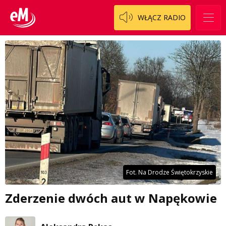
WŁĄCZ RADIO
Fot. Na Drodze Świętokrzyskie
Zderzenie dwóch aut w Napękowie