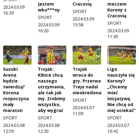
Jestem
Cracovią
meczem
2024.03.09
wku***ny
Korony z
SPORT
16:39
Cracovią
SPORT
2024.03.09
SPORT
2024.03.09
15:58
16:20
2024.03.09
11:45
Suzuki
Trojak:
Trojak
Liga
Arena
Kibice chcą
wraca do
nauczyła się
będzie
naszego
gry. Przerwa
Korony?
twierdzą?
utrzymania,
Trejo nadal
„Chcemy
Korona
ale tak jak
nieokreślona
mieć
rozpoczyna
my. Zrobimy
inicjatywę.
SPORT
mały
wszystko,
Nie chcę od
2024.03.07
maraton
aby wygrać
niej uciekać”
11:09
SPORT
SPORT
SPORT
2024.03.08
2024.03.08
2024.03.07
12:59
12:30
10:42