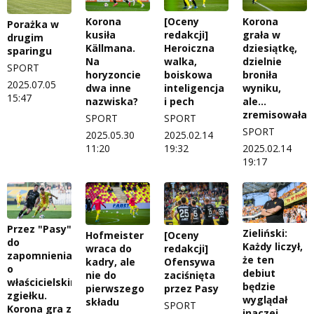
Korona
[Oceny
Korona
Porażka w
kusiła
redakcji]
grała w
drugim
Källmana.
Heroiczna
dziesiątkę,
sparingu
Na
walka,
dzielnie
SPORT
horyzoncie
boiskowa
broniła
2025.07.05
dwa inne
inteligencja
wyniku,
15:47
nazwiska?
i pech
ale...
zremisowała
SPORT
SPORT
SPORT
2025.05.30
2025.02.14
11:20
19:32
2025.02.14
19:17
Przez "Pasy"
Zieliński:
Hofmeister
[Oceny
do
Każdy liczył,
wraca do
redakcji]
zapomnienia
że ten
kadry, ale
Ofensywa
o
debiut
nie do
zaciśnięta
właścicielskim
będzie
pierwszego
przez Pasy
zgiełku.
wyglądał
składu
SPORT
Korona gra z
inaczej