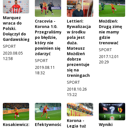
Marquez
Cracovia -
Lettieri:
Możdżeń:
wraca do
Korona 1:0.
Rywalizacja
Drugą zimę
Polski.
Przegraliśmy
w środku
nie mamy
Dołączył do
po błędzie,
pola jest
gdzie
Gardawskiego
który nie
duża.
trenować
SPORT
powinien się
Mateusz
SPORT
2020.08.05
zdarzyć
Możdżeń
2017.12.01
12:58
dobrze
SPORT
20:29
prezentuje
2019.08.11
się na
18:32
treningach
SPORT
2018.10.26
15:22
Korona -
Kosakiewicz:
Efektywnością
Wyniki
Legia tuż