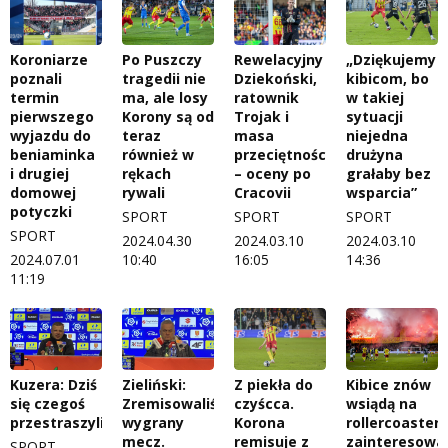
Koroniarze
Po Puszczy
Rewelacyjny
„Dziękujemy
poznali
tragedii nie
Dziekoński,
kibicom, bo
termin
ma, ale losy
ratownik
w takiej
pierwszego
Korony są od
Trojak i
sytuacji
wyjazdu do
teraz
masa
niejedna
beniaminka
również w
przeciętności
drużyna
i drugiej
rękach
– oceny po
grałaby bez
domowej
rywali
Cracovii
wsparcia”
potyczki
SPORT
SPORT
SPORT
SPORT
2024.04.30
2024.03.10
2024.03.10
2024.07.01
10:40
16:05
14:36
11:19
Kuzera: Dziś
Zieliński:
Z piekła do
Kibice znów
się czegoś
Zremisowaliśmy
czyścca.
wsiądą na
przestraszyliśmy
wygrany
Korona
rollercoaster.
mecz.
remisuje z
zainteresowa
SPORT