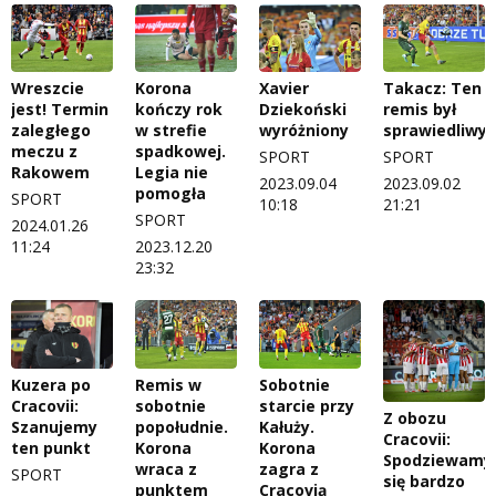
Wreszcie
Korona
Xavier
Takacz: Ten
jest! Termin
kończy rok
Dziekoński
remis był
zaległego
w strefie
wyróżniony
sprawiedliwy
meczu z
spadkowej.
SPORT
SPORT
Rakowem
Legia nie
2023.09.04
2023.09.02
pomogła
SPORT
10:18
21:21
SPORT
2024.01.26
11:24
2023.12.20
23:32
Kuzera po
Remis w
Sobotnie
Cracovii:
sobotnie
starcie przy
Z obozu
Szanujemy
popołudnie.
Kałuży.
Cracovii:
ten punkt
Korona
Korona
Spodziewamy
wraca z
zagra z
SPORT
się bardzo
punktem
Cracovią