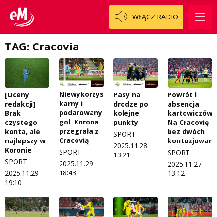
WŁĄCZ RADIO
TAG: Cracovia
Niewykorzystany
[Oceny
Pasy na
Powrót i
karny i
redakcji]
drodze po
absencja
podarowany
Brak
kolejne
kartowiczów.
gol. Korona
czystego
punkty
Na Cracovię
przegrała z
konta, ale
bez dwóch
SPORT
Cracovią
najlepszy w
kontuzjowany
2025.11.28
Koronie
SPORT
SPORT
13:21
SPORT
2025.11.29
2025.11.27
18:43
2025.11.29
13:12
19:10