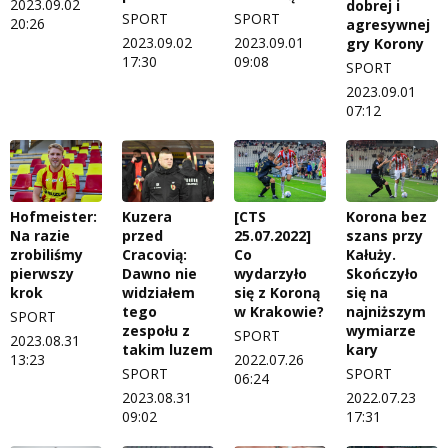
2023.09.02
dobrej i
SPORT
SPORT
20:26
agresywnej
2023.09.02
2023.09.01
gry Korony
17:30
09:08
SPORT
2023.09.01
07:12
Hofmeister:
Kuzera
[CTS
Korona bez
Na razie
przed
25.07.2022]
szans przy
zrobiliśmy
Cracovią:
Co
Kałuży.
pierwszy
Dawno nie
wydarzyło
Skończyło
krok
widziałem
się z Koroną
się na
tego
w Krakowie?
najniższym
SPORT
zespołu z
wymiarze
SPORT
2023.08.31
takim luzem
kary
13:23
2022.07.26
SPORT
SPORT
06:24
2023.08.31
2022.07.23
09:02
17:31