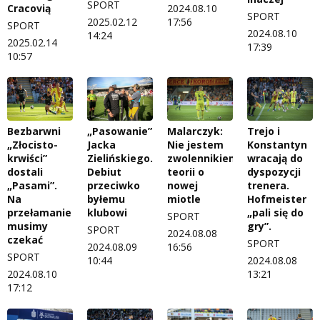
SPORT
Cracovią
2024.08.10
SPORT
2025.02.12
17:56
SPORT
2024.08.10
14:24
2025.02.14
17:39
10:57
Bezbarwni
„Pasowanie”
Malarczyk:
Trejo i
„Złocisto-
Jacka
Nie jestem
Konstantyn
krwiści”
Zielińskiego.
zwolennikiem
wracają do
dostali
Debiut
teorii o
dyspozycji
„Pasami”.
przeciwko
nowej
trenera.
Na
byłemu
miotle
Hofmeister
przełamanie
klubowi
„pali się do
SPORT
musimy
gry”.
SPORT
2024.08.08
czekać
SPORT
2024.08.09
16:56
SPORT
10:44
2024.08.08
2024.08.10
13:21
17:12