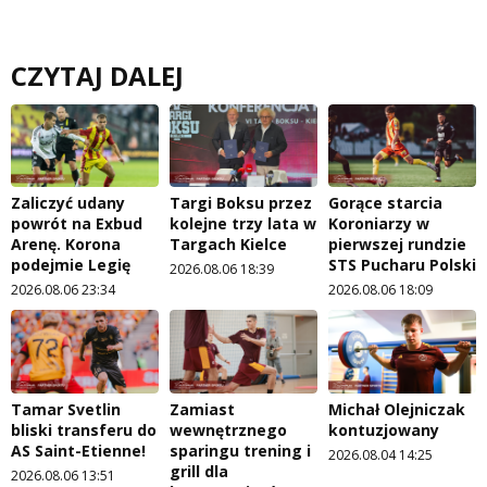
CZYTAJ DALEJ
Zaliczyć udany
Targi Boksu przez
Gorące starcia
powrót na Exbud
kolejne trzy lata w
Koroniarzy w
Arenę. Korona
Targach Kielce
pierwszej rundzie
podejmie Legię
STS Pucharu Polski
2026.08.06 18:39
2026.08.06 23:34
2026.08.06 18:09
Tamar Svetlin
Zamiast
Michał Olejniczak
bliski transferu do
wewnętrznego
kontuzjowany
AS Saint-Etienne!
sparingu trening i
2026.08.04 14:25
grill dla
2026.08.06 13:51