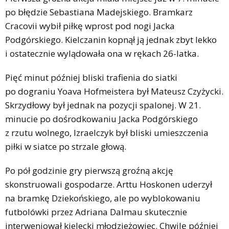
po błędzie Sebastiana Madejskiego. Bramkarz
Cracovii wybił piłkę wprost pod nogi Jacka
Podgórskiego. Kielczanin kopnął ją jednak zbyt lekko
i ostatecznie wylądowała ona w rękach 26-latka.
Pięć minut później bliski trafienia do siatki
po dograniu Yoava Hofmeistera był Mateusz Czyżycki.
Skrzydłowy był jednak na pozycji spalonej. W 21.
minucie po dośrodkowaniu Jacka Podgórskiego
z rzutu wolnego, Izraelczyk był bliski umieszczenia
piłki w siatce po strzale głową.
Po pół godzinie gry pierwszą groźną akcję
skonstruowali gospodarze. Arttu Hoskonen uderzył
na bramkę Dziekońskiego, ale po wyblokowaniu
futbolówki przez Adriana Dalmau skutecznie
interweniował kielecki młodzieżowiec. Chwilę później