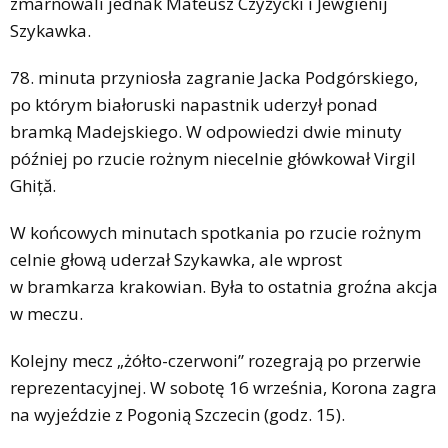
zmarnowali jednak Mateusz Czyżycki i Jewgienij
Szykawka.
78. minuta przyniosła zagranie Jacka Podgórskiego,
po którym białoruski napastnik uderzył ponad
bramką Madejskiego. W odpowiedzi dwie minuty
później po rzucie rożnym niecelnie główkował Virgil
Ghiță.
W końcowych minutach spotkania po rzucie rożnym
celnie głową uderzał Szykawka, ale wprost
w bramkarza krakowian. Była to ostatnia groźna akcja
w meczu.
Kolejny mecz „żółto-czerwoni” rozegrają po przerwie
reprezentacyjnej. W sobotę 16 września, Korona zagra
na wyjeździe z Pogonią Szczecin (godz. 15).