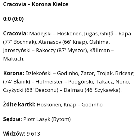
Cracovia – Korona Kielce
0:0 (0:0)
Cracovia:
Madejski – Hoskonen, Jugas, Ghiță – Rapa
(77' Bochnak), Atanasov (66' Knap), Oshima,
Jaroszyński – Rakoczy (87' Myszor), Källman –
Makuch.
Korona:
Dziekoński – Godinho, Zator, Trojak, Briceag
(74' Błanik) – Hofmeister – Podgórski, Takacz, Nono,
Czyżycki (68' Deaconu) – Dalmau (46' Szykawka).
Żółte kartki:
Hoskonen, Knap – Godinho
Sędzia:
Piotr Lasyk (Bytom)
Widzów:
9 613