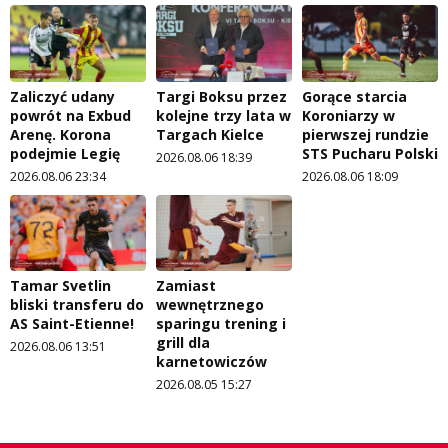
Zaliczyć udany
Targi Boksu przez
Gorące starcia
powrót na Exbud
kolejne trzy lata w
Koroniarzy w
Arenę. Korona
Targach Kielce
pierwszej rundzie
podejmie Legię
STS Pucharu Polski
2026.08.06 18:39
2026.08.06 23:34
2026.08.06 18:09
Tamar Svetlin
Zamiast
bliski transferu do
wewnętrznego
AS Saint-Etienne!
sparingu trening i
grill dla
2026.08.06 13:51
karnetowiczów
2026.08.05 15:27