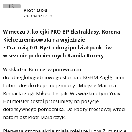
Piotr Okła
2023.09.02 17:30
W meczu 7. kolejki PKO BP Ekstraklasy, Korona
Kielce zremisowała na wyjeździe
z Cracovią 0:0. Był to drugi podział punktów
w sezonie podopiecznych Kamila Kuzery.
W składzie Korony, w porównaniu
do ubiegłotygodniowego starcia z KGHM Zagłębiem
Lubin, doszło do jednej zmiany. Miejsce Martina
Remacla zajął Miłosz Trojak. W związku z tym Yoav
Hofmeister został przesunięty na pozycję
defensywnego pomocnika. Do kadry meczowej wrócił
natomiast Piotr Malarczyk.
Pierwsza groźna akcja miała miejsce już w 7. minucie