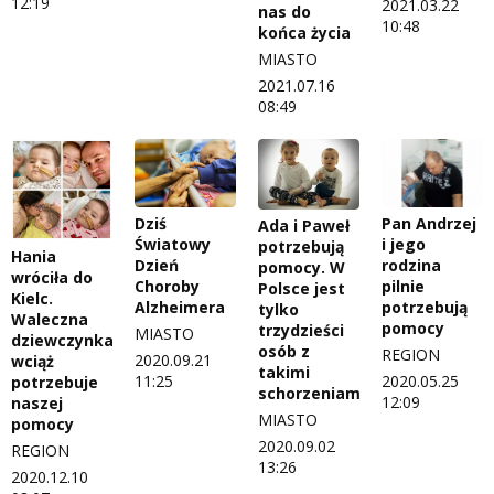
12:19
2021.03.22
nas do
10:48
końca życia
MIASTO
2021.07.16
08:49
Dziś
Pan Andrzej
Ada i Paweł
Światowy
i jego
potrzebują
Hania
Dzień
rodzina
pomocy. W
wróciła do
Choroby
pilnie
Polsce jest
Kielc.
Alzheimera
potrzebują
tylko
Waleczna
pomocy
trzydzieści
MIASTO
dziewczynka
osób z
REGION
2020.09.21
wciąż
takimi
11:25
2020.05.25
potrzebuje
schorzeniami
12:09
naszej
MIASTO
pomocy
2020.09.02
REGION
13:26
2020.12.10