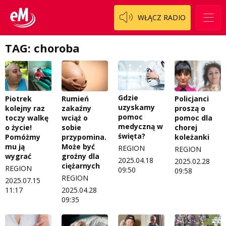
WŁĄCZ RADIO
TAG: choroba
Gdzie
Piotrek
Rumień
Policjanci
uzyskamy
kolejny raz
zakaźny
proszą o
pomoc
toczy walkę
wciąż o
pomoc dla
medyczną w
o życie!
sobie
chorej
święta?
Pomóżmy
przypomina.
koleżanki
mu ją
Może być
REGION
REGION
wygrać
groźny dla
2025.04.18
2025.02.28
ciężarnych
REGION
09:50
09:58
REGION
2025.07.15
11:17
2025.04.28
09:35