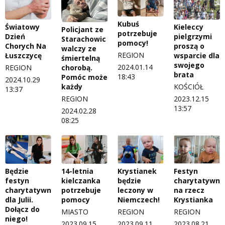
Kubuś
Światowy
Kieleccy
Policjant ze
potrzebuje
Dzień
pielgrzymi
Starachowic
pomocy!
Chorych Na
proszą o
walczy ze
REGION
Łuszczycę
wsparcie dla
śmiertelną
swojego
2024.01.14
REGION
chorobą.
brata
18:43
Pomóc może
2024.10.29
KOŚCIÓŁ
każdy
13:37
2023.12.15
REGION
13:57
2024.02.28
08:25
Będzie
14-letnia
Krystianek
Festyn
festyn
kielczanka
będzie
charytatywny
charytatywny
potrzebuje
leczony w
na rzecz
dla Julii.
pomocy
Niemczech!
Krystianka
Dołącz do
MIASTO
REGION
REGION
niego!
2023.09.15
2023.09.11
2023.08.21