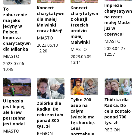
Impreza
Koncert
Koncert
To
charytatywna
charytatywny
charytatywny
zaburzenie
na rzecz
dla małej
z okazji
ma jako
małej Madzi
Malwinki
trzecich
jedyny w
już w
coraz bliżej!
urodzin
Polsce.
czerwcu!
małej
Impreza
MIASTO
MIASTO
Malwinki
charytatywna
2023.05.13
2023.04.27
dla Milanka
MIASTO
12:20
12:57
MIASTO
2023.05.09
13:11
2023.07.06
10:48
Zbiórka dla
Tylko 200
U Ignasia
Zbiórka dla
Radka. Do
osób na
jest lepiej,
Radka. Do
celu zostało
całym
ale krew
celu zostało
ponad 700
świecie ma
potrzebna
ponad 300
tys. zł
tę chorobę.
jest nadal
tys. zł
Leoś
REGION
MIASTO
REGION
potrzebuje