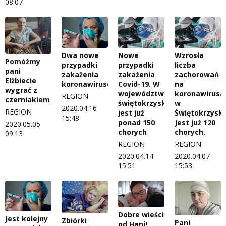
08:07
Dwa nowe
Nowe
Wzrosła
Pomóżmy
przypadki
przypadki
liczba
pani
zakażenia
zakażenia
zachorowań
Elżbiecie
koronawirusem
Covid-19. W
na
wygrać z
województwie
koronawirusa
REGION
czerniakiem
świętokrzyskim
w
2020.04.16
REGION
jest już
Świętokrzysk
15:48
ponad 150
Jest już 120
2020.05.05
chorych
chorych.
09:13
REGION
REGION
2020.04.14
2020.04.07
15:51
15:53
Dobre wieści
Jest kolejny
Zbiórki
Pani
od Hani!