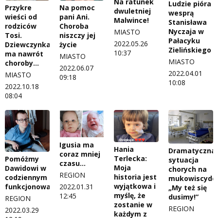
Na ratunek
Ludzie pióra
Przykre
Na pomoc
dwuletniej
wesprą
wieści od
pani Ani.
Malwince!
Stanisława
rodziców
Choroba
Nyczaja w
MIASTO
Tosi.
niszczy jej
Pałacyku
2022.05.26
Dziewczynka
życie
Zielińskiego
10:37
ma nawrót
MIASTO
MIASTO
choroby…
2022.06.07
2022.04.01
MIASTO
09:18
10:08
2022.10.18
08:04
Igusia ma
Hania
Dramatyczna
coraz mniej
Terlecka:
Pomóżmy
sytuacja
czasu…
Moja
Dawidowi w
chorych na
REGION
historia jest
codziennym
mukowiscydoz
wyjątkowa i
2022.01.31
funkcjonowaniu
„My też się
myślę, że
12:45
dusimy!”
REGION
zostanie w
REGION
2022.03.29
każdym z