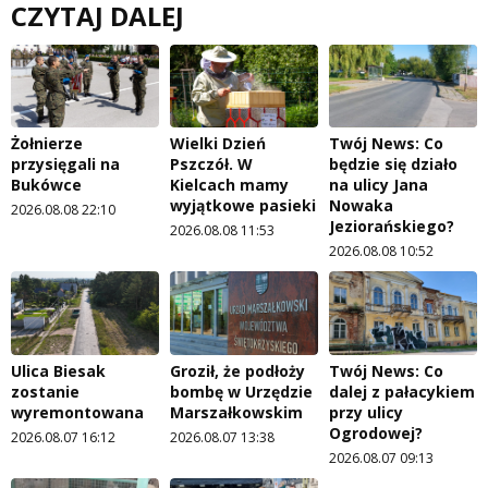
CZYTAJ DALEJ
Żołnierze
Wielki Dzień
Twój News: Co
przysięgali na
Pszczół. W
będzie się działo
Bukówce
Kielcach mamy
na ulicy Jana
wyjątkowe pasieki
Nowaka
2026.08.08 22:10
Jeziorańskiego?
2026.08.08 11:53
2026.08.08 10:52
Ulica Biesak
Groził, że podłoży
Twój News: Co
zostanie
bombę w Urzędzie
dalej z pałacykiem
wyremontowana
Marszałkowskim
przy ulicy
Ogrodowej?
2026.08.07 16:12
2026.08.07 13:38
2026.08.07 09:13