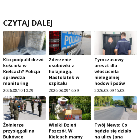
CZYTAJ DALEJ
Kto podpalił drzwi
Zderzenie
Tymczasowy
kościoła w
osobówki z
areszt dla
Kielcach? Policja
hulajnogą.
właściciela
sprawdza
Nastolatek w
nielegalnej
monitoring
szpitalu
hodowli psów
2026.08.10 10:29
2026.08.09 16:39
2026.08.09 15:08
Żołnierze
Wielki Dzień
Twój News: Co
przysięgali na
Pszczół. W
będzie się działo
Bukówce
Kielcach mamy
na ulicy Jana