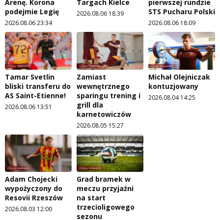
Arenę. Korona
Targach Kielce
pierwszej rundzie
podejmie Legię
STS Pucharu Polski
2026.08.06 18:39
2026.08.06 23:34
2026.08.06 18:09
Tamar Svetlin
Zamiast
Michał Olejniczak
bliski transferu do
wewnętrznego
kontuzjowany
AS Saint-Etienne!
sparingu trening i
2026.08.04 14:25
grill dla
2026.08.06 13:51
karnetowiczów
2026.08.05 15:27
Adam Chojecki
Grad bramek w
wypożyczony do
meczu przyjaźni
Resovii Rzeszów
na start
trzecioligowego
2026.08.03 12:00
sezonu