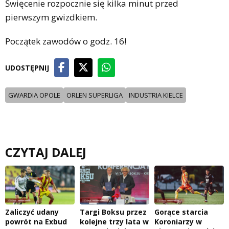
Święcenie rozpocznie się kilka minut przed
pierwszym gwizdkiem.
Początek zawodów o godz. 16!
UDOSTĘPNIJ
GWARDIA OPOLE
ORLEN SUPERLIGA
INDUSTRIA KIELCE
CZYTAJ DALEJ
Zaliczyć udany
Targi Boksu przez
Gorące starcia
powrót na Exbud
kolejne trzy lata w
Koroniarzy w