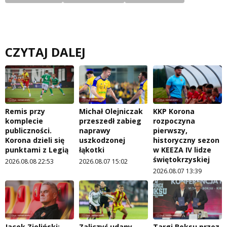
CZYTAJ DALEJ
Remis przy
Michał Olejniczak
KKP Korona
komplecie
przeszedł zabieg
rozpoczyna
publiczności.
naprawy
pierwszy,
Korona dzieli się
uszkodzonej
historyczny sezon
punktami z Legią
łąkotki
w KEEZA IV lidze
świętokrzyskiej
2026.08.08 22:53
2026.08.07 15:02
2026.08.07 13:39
Jacek Zieliński:
Zaliczyć udany
Targi Boksu przez