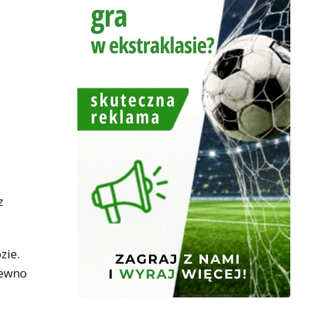
z
zie.
pewno