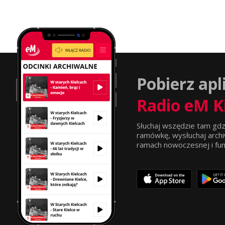
Pobierz apl
Radio eM K
Słuchaj wszędzie tam gdz
ramówkę, wysłuchaj archi
ramach nowoczesnej i funkc