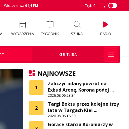
M
| Włoszczowa
94,4 FM
Tryb Ciemny
IA
WYDARZENIA
TYGODNIK
SZUKAJ
RADIO
RT
KULTURA
NAJNOWSZE
Zaliczyć udany powrót na
1
Exbud Arenę. Korona podej ...
2026.08.06 23:34
Targi Boksu przez kolejne trzy
2
lata w Targach Kiel ...
2026.08.06 18:39
Gorące starcia Koroniarzy w
3