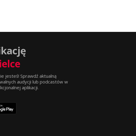
ikację
ielce
ie jesteś! Sprawdź aktualną
walnych audycji lub podcastów w
jonalnej aplikacji.