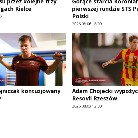
su przez kolejne trzy
Gorące starcia Koronia
rgach Kielce
pierwszej rundzie STS 
Polski
9
2026.08.06 18:09
ejniczak kontuzjowany
Adam Chojecki wypożyc
Resovii Rzeszów
5
2026.08.03 12:00