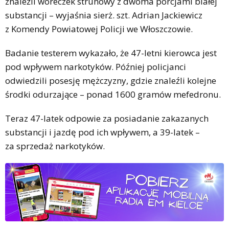
znaleźli woreczek strunowy z dwoma porcjami białej
substancji – wyjaśnia sierż. szt. Adrian Jackiewicz
z Komendy Powiatowej Policji we Włoszczowie.
Badanie testerem wykazało, że 47-letni kierowca jest
pod wpływem narkotyków. Później policjanci
odwiedzili posesję mężczyzny, gdzie znaleźli kolejne
środki odurzające – ponad 1600 gramów mefedronu.
Teraz 47-latek odpowie za posiadanie zakazanych
substancji i jazdę pod ich wpływem, a 39-latek –
za sprzedaż narkotyków.