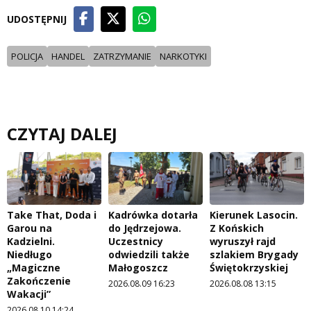
UDOSTĘPNIJ
POLICJA
HANDEL
ZATRZYMANIE
NARKOTYKI
CZYTAJ DALEJ
Take That, Doda i
Kadrówka dotarła
Kierunek Lasocin.
Garou na
do Jędrzejowa.
Z Końskich
Kadzielni.
Uczestnicy
wyruszył rajd
Niedługo
odwiedzili także
szlakiem Brygady
„Magiczne
Małogoszcz
Świętokrzyskiej
Zakończenie
2026.08.09 16:23
2026.08.08 13:15
Wakacji”
2026.08.10 14:24