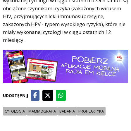
wykonanej cytologii w ciągu ostatnich trzech lat lub są
obciążone czynnikami ryzyka (zakażonych wirusem
HIV, przyjmujących leki immunosupresyjne,
zakażonych HPV - typem wysokiego ryzyka), które nie
miały wykonanej cytologii w ciągu ostatnich 12
miesięcy.
UDOSTĘPNIJ
CYTOLOGIA
MAMMOGRAFIA
BADANIA
PROFILAKTYKA