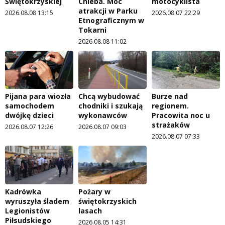
Świętokrzyskiej
Chleba. Moc
motocyklista
atrakcji w Parku
2026.08.08 13:15
2026.08.07 22:29
Etnograficznym w
Tokarni
2026.08.08 11:02
Pijana para wiozła
Chcą wybudować
Burze nad
samochodem
chodniki i szukają
regionem.
dwójkę dzieci
wykonawców
Pracowita noc u
strażaków
2026.08.07 12:26
2026.08.07 09:03
2026.08.07 07:33
Kadrówka
Pożary w
wyruszyła śladem
świętokrzyskich
Legionistów
lasach
Piłsudskiego
2026.08.05 14:31