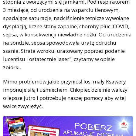
stopnia z tworzącymi się jamkami. Pod respiratorem
3 miesiące, od urodzenia na wsparciu tlenowym,
spadające saturacje, nadciśnienie tętnicze wywołane
dysplazją, liczne stany zapalne, choroby płuc, COVID,
sepsa, w konsekwencji niewładne nóżki. Od urodzenia
na sondzie, sepsa spowodowała uratę odruchu
ssania. Strata wzroku, uratowany poprzez podanie
lucentisu i ostatecznie laser", czytamy w opisie
zbiórki.
Mimo problemów jakie przyniósł los, mały Ksawery
imponuje siłą i uśmiechem. Chłopiec dzielnie walczy
o lepsze jutro i potrzebuję naszej pomocy aby w tej
walce zwyciężyć.