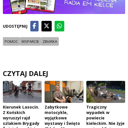
UDOSTĘPNIJ
POMOC
WSPARCIE
ZBIóRKA
CZYTAJ DALEJ
Kierunek Lasocin.
Zabytkowe
Tragiczny
Z Końskich
motocykle,
wypadek w
wyruszył rajd
wyjątkowe
powiecie
szlakiem Brygady
wystawy i Święto
kieleckim. Nie żyje