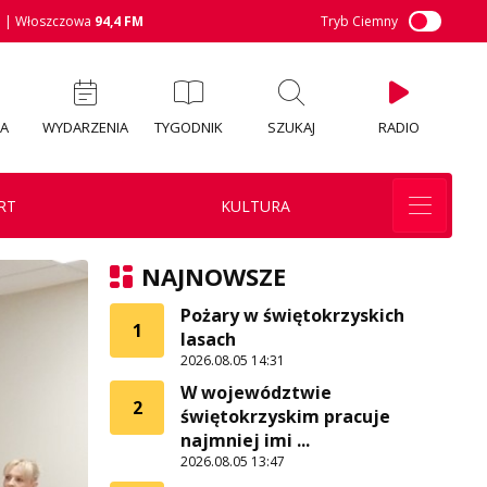
M
| Włoszczowa
94,4 FM
Tryb Ciemny
IA
WYDARZENIA
TYGODNIK
SZUKAJ
RADIO
RT
KULTURA
NAJNOWSZE
Pożary w świętokrzyskich
1
lasach
2026.08.05 14:31
W województwie
2
świętokrzyskim pracuje
najmniej imi ...
2026.08.05 13:47