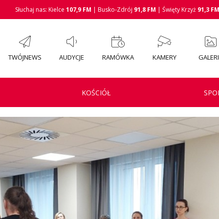
Słuchaj nas: Kielce
107,9 FM
| Busko-Zdrój
91,8 FM
| Święty Krzyż
91,3 F
TWÓJNEWS
AUDYCJE
RAMÓWKA
KAMERY
GALER
KOŚCIÓŁ
SPO