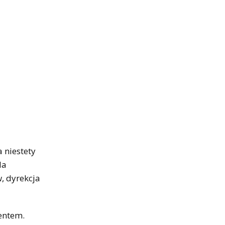
 niestety
la
, dyrekcja
jentem.