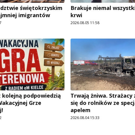
dztwie świętokrzyskim
Brakuje niemal wszystk
ajmniej imigrantów
krwi
7
2026.08.05 11:58
 kolejną podpowiedzią
Trwają żniwa. Strażacy
Wakacyjnej Grze
się do rolników ze spec
!
apelem
2
2026.08.04 15:33