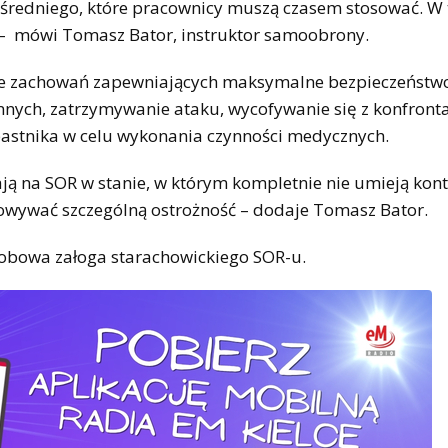
średniego, które pracownicy muszą czasem stosować. W
 – mówi Tomasz Bator, instruktor samoobrony.
nie zachowań zapewniających maksymalne bezpieczeństw
onnych, zatrzymywanie ataku, wycofywanie się z konfronta
pastnika w celu wykonania czynności medycznych.
ają na SOR w stanie, w którym kompletnie nie umieją kon
howywać szczególną ostrożność – dodaje Tomasz Bator.
sobowa załoga starachowickiego SOR-u.