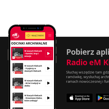
Pobierz apl
Radio eM K
Słuchaj wszędzie tam gdz
ramówkę, wysłuchaj archi
ramach nowoczesnej i funkc