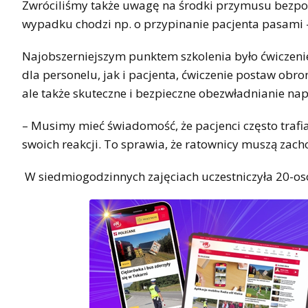
Zwróciliśmy także uwagę na środki przymusu bezpo
wypadku chodzi np. o przypinanie pacjenta pasami
Najobszerniejszym punktem szkolenia było ćwicze
dla personelu, jak i pacjenta, ćwiczenie postaw obr
ale także skuteczne i bezpieczne obezwładnianie na
– Musimy mieć świadomość, że pacjenci często trafi
swoich reakcji. To sprawia, że ratownicy muszą zac
W siedmiogodzinnych zajęciach uczestniczyła 20-o