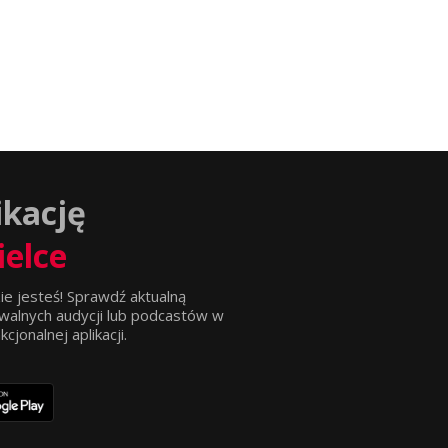
ikację
ielce
ie jesteś! Sprawdź aktualną
walnych audycji lub podcastów w
jonalnej aplikacji.