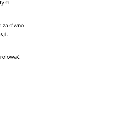
 tym
o zarówno
cji,
trolować