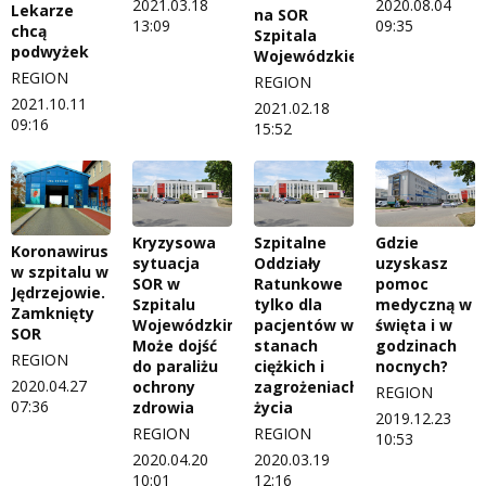
2021.03.18
2020.08.04
Lekarze
na SOR
13:09
09:35
chcą
Szpitala
podwyżek
Wojewódzkiego
REGION
REGION
2021.10.11
2021.02.18
09:16
15:52
Kryzysowa
Szpitalne
Gdzie
Koronawirus
sytuacja
Oddziały
uzyskasz
w szpitalu w
SOR w
Ratunkowe
pomoc
Jędrzejowie.
Szpitalu
tylko dla
medyczną w
Zamknięty
Wojewódzkim.
pacjentów w
święta i w
SOR
Może dojść
stanach
godzinach
REGION
do paraliżu
ciężkich i
nocnych?
2020.04.27
ochrony
zagrożeniach
REGION
07:36
zdrowia
życia
2019.12.23
REGION
REGION
10:53
2020.04.20
2020.03.19
10:01
12:16