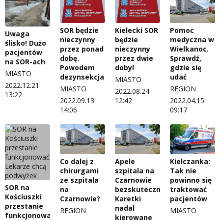
Pomoc
SOR będzie
Kielecki SOR
Uwaga
medyczna w
nieczynny
będzie
ślisko! Dużo
Wielkanoc.
przez ponad
nieczynny
pacjentów
Sprawdź,
dobę.
przez dwie
na SOR-ach
gdzie się
Powodem
doby!
MIASTO
udać
dezynsekcja
MIASTO
2022.12.21
REGION
MIASTO
2022.08.24
13:22
2022.04.15
2022.09.13
12:42
09:17
14:06
Co dalej z
Apele
Kielczanka:
chirurgami
szpitala na
Tak nie
ze szpitala
Czarnowie
powinno się
SOR na
na
bezskuteczne.
traktować
Kościuszki
Czarnowie?
Karetki
pacjentów
przestanie
nadal
REGION
MIASTO
funkcjonować?
kierowane