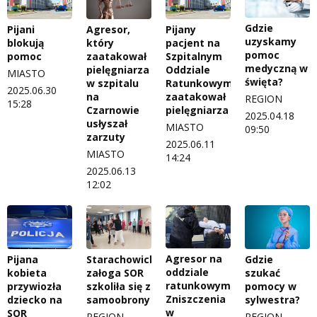
Gdzie
Pijani
Pijany
Agresor,
uzyskamy
blokują
pacjent na
który
pomoc
pomoc
Szpitalnym
zaatakował
medyczną w
Oddziale
pielęgniarza
MIASTO
święta?
Ratunkowym
w szpitalu
2025.06.30
zaatakował
na
REGION
15:28
pielęgniarza
Czarnowie
2025.04.18
usłyszał
MIASTO
09:50
zarzuty
2025.06.11
MIASTO
14:24
2025.06.13
12:02
Agresor na
Pijana
Starachowicka
Gdzie
oddziale
kobieta
załoga SOR
szukać
ratunkowym.
przywiozła
szkoliła się z
pomocy w
Zniszczenia
dziecko na
samoobrony
sylwestra?
w
SOR
REGION
REGION