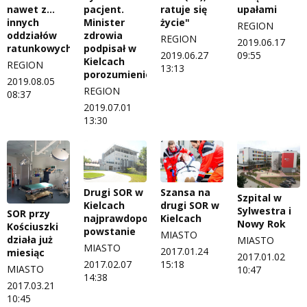
nawet z...
pacjent.
upałami
ratuje się
innych
Minister
życie"
REGION
oddziałów
zdrowia
REGION
2019.06.17
ratunkowych
podpisał w
09:55
2019.06.27
Kielcach
REGION
13:13
porozumienie
2019.08.05
REGION
08:37
2019.07.01
13:30
Drugi SOR w
Szansa na
Szpital w
Kielcach
drugi SOR w
Sylwestra i
SOR przy
najprawdopodobniej
Kielcach
Nowy Rok
Kościuszki
powstanie
MIASTO
działa już
MIASTO
MIASTO
2017.01.24
miesiąc
2017.01.02
2017.02.07
15:18
MIASTO
10:47
14:38
2017.03.21
10:45