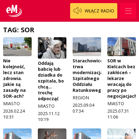
WŁĄCZ RADIO
TAG: SOR
Nie
Starachowice:
SOR w
Oddają
kolejność,
trwa
Kielcach bez
babcię lub
lecz stan
modernizacja
zakłóceń –
dziadka do
zdrowia.
Szpitalnego
lekarze
szpitala, bo
Jakie są
Oddziału
wracają do
chcą...
zasady na
Ratunkowego
pracy po
trochę
SOR-ach?
negocjacjach
REGION
odpocząć
MIASTO
MIASTO
2025.09.04
MIASTO
2026.02.24
07:34
2025.07.31
2025.11.12
10:31
11:06
10:19