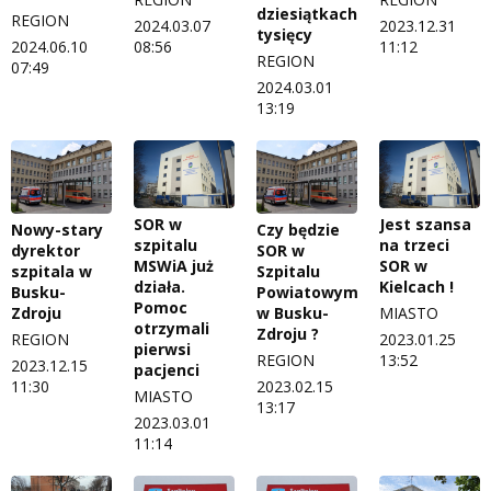
dziesiątkach
REGION
2024.03.07
2023.12.31
tysięcy
2024.06.10
08:56
11:12
REGION
07:49
2024.03.01
13:19
SOR w
Jest szansa
Nowy-stary
Czy będzie
szpitalu
na trzeci
dyrektor
SOR w
MSWiA już
SOR w
szpitala w
Szpitalu
działa.
Kielcach !
Busku-
Powiatowym
Pomoc
Zdroju
w Busku-
MIASTO
otrzymali
Zdroju ?
REGION
2023.01.25
pierwsi
REGION
13:52
2023.12.15
pacjenci
11:30
2023.02.15
MIASTO
13:17
2023.03.01
11:14