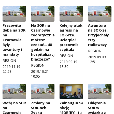
Pracowita
Na SOR na
Kolejny atak
Awantura
doba na SOR
Czarnowie
agresji na
na SOR-ze.
na
teoretycznie
SOR-rze.
Przyjechały
Czarnowie.
możesz
Ucierpiał
trzy
Były
czekać... 48
pracownik
radiowozy
awantury i
godzin na
szpitala
REGION
mandaty
hospitalizację.
REGION
2019.09.09
Dlaczego?
REGION
2019.09.19
12:51
REGION
2019.11.19
13:30
20:58
2019.10.21
10:05
Wożą na SOR
Zmiany na
Oblężenie
Zainaugurowali
na
SOR-ach.
SOR w
akcję
Czarnowie
Zyska
związku z
"SOR(RY), tu